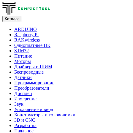
Каталог
ARDUINO
Raspberry Pi
RAKwireless
Одноплатные ПК
STM32
Питание
Моторы
Драйверы и ШИМ
Беспроводные
Датчики
Программирование
Преобразователи
Дисплеи
Измерение
Звук
Управление и ввод
Конструкторы и головоломки
3D и CNC
Разработка
Паяльное