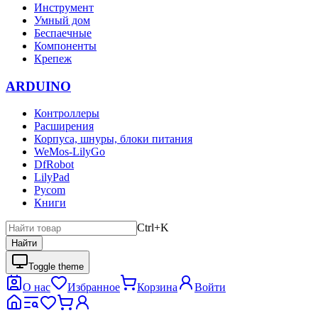
Инструмент
Умный дом
Беспаечные
Компоненты
Крепеж
ARDUINO
Контроллеры
Расширения
Корпуса, шнуры, блоки питания
WeMos-LilyGo
DfRobot
LilyPad
Pycom
Книги
Ctrl+K
Найти
Toggle theme
О нас
Избранное
Корзина
Войти