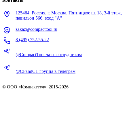
Контакты
125464, Россия, г. Москва, Пятницкое ш. 18, 3-й этаж,
павильон 566, вход "А"
zakaz@compacttool.ru
8 (495) 752-55-22
@CompactTool чат с сотрудником
@CFandCT группа в телеграм
© OOO «Компакттул», 2015-
2026