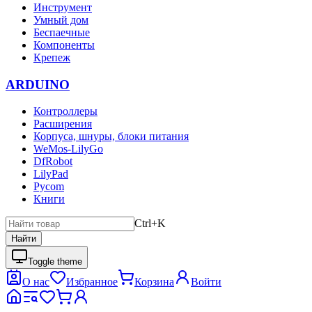
Инструмент
Умный дом
Беспаечные
Компоненты
Крепеж
ARDUINO
Контроллеры
Расширения
Корпуса, шнуры, блоки питания
WeMos-LilyGo
DfRobot
LilyPad
Pycom
Книги
Ctrl+K
Найти
Toggle theme
О нас
Избранное
Корзина
Войти