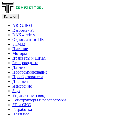
Каталог
ARDUINO
Raspberry Pi
RAKwireless
Одноплатные ПК
STM32
Питание
Моторы
Драйверы и ШИМ
Беспроводные
Датчики
Программирование
Преобразователи
Дисплеи
Измерение
Звук
Управление и ввод
Конструкторы и головоломки
3D и CNC
Разработка
Паяльное