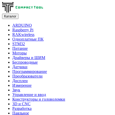
Каталог
ARDUINO
Raspberry Pi
RAKwireless
Одноплатные ПК
STM32
Питание
Моторы
Драйверы и ШИМ
Беспроводные
Датчики
Программирование
Преобразователи
Дисплеи
Измерение
Звук
Управление и ввод
Конструкторы и головоломки
3D и CNC
Разработка
Паяльное