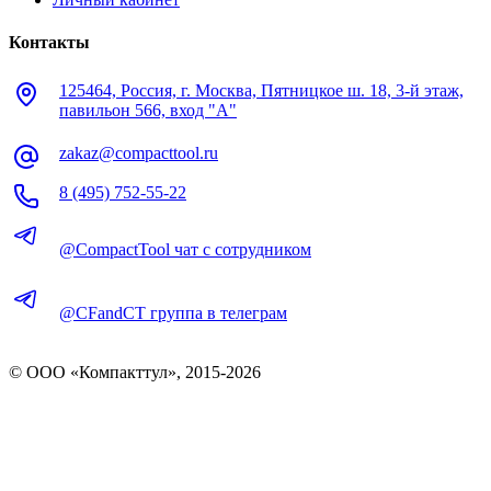
Контакты
125464, Россия, г. Москва, Пятницкое ш. 18, 3-й этаж,
павильон 566, вход "А"
zakaz@compacttool.ru
8 (495) 752-55-22
@CompactTool чат с сотрудником
@CFandCT группа в телеграм
© OOO «Компакттул», 2015-
2026