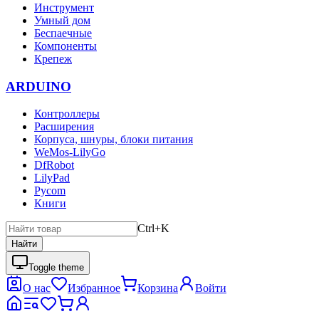
Инструмент
Умный дом
Беспаечные
Компоненты
Крепеж
ARDUINO
Контроллеры
Расширения
Корпуса, шнуры, блоки питания
WeMos-LilyGo
DfRobot
LilyPad
Pycom
Книги
Ctrl+K
Найти
Toggle theme
О нас
Избранное
Корзина
Войти