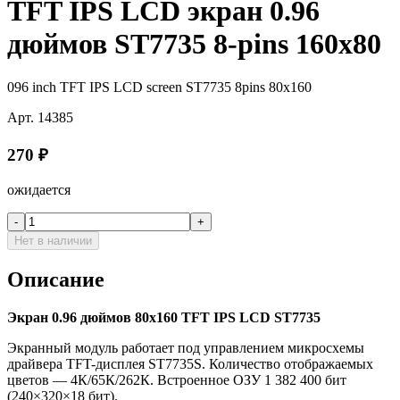
TFT IPS LCD экран 0.96
дюймов ST7735 8-pins 160x80
096 inch TFT IPS LCD screen ST7735 8pins 80x160
Арт.
14385
270
₽
ожидается
-
+
Нет в наличии
Описание
Экран 0.96 дюймов 80х160 TFT IPS LCD ST7735
Экранный модуль работает под управлением микросхемы
драйвера TFT-дисплея ST7735S. Количество отображаемых
цветов — 4К/65К/262К. Встроенное ОЗУ 1 382 400 бит
(240×320×18 бит).