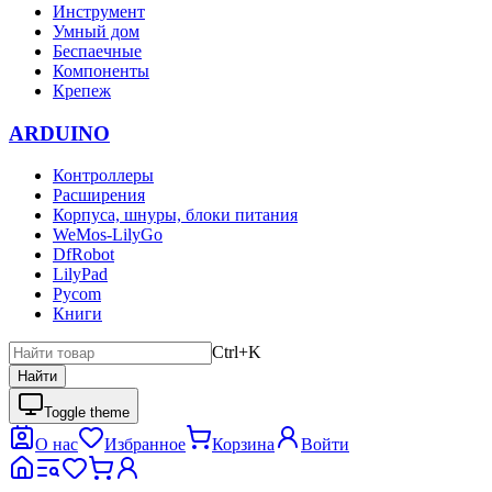
Инструмент
Умный дом
Беспаечные
Компоненты
Крепеж
ARDUINO
Контроллеры
Расширения
Корпуса, шнуры, блоки питания
WeMos-LilyGo
DfRobot
LilyPad
Pycom
Книги
Ctrl+K
Найти
Toggle theme
О нас
Избранное
Корзина
Войти