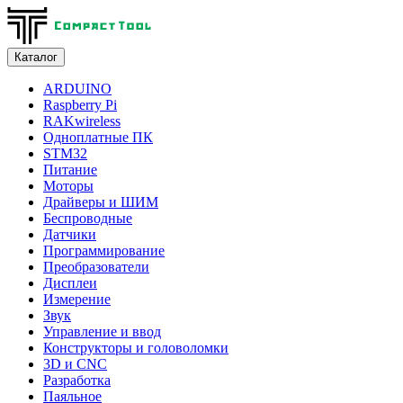
Каталог
ARDUINO
Raspberry Pi
RAKwireless
Одноплатные ПК
STM32
Питание
Моторы
Драйверы и ШИМ
Беспроводные
Датчики
Программирование
Преобразователи
Дисплеи
Измерение
Звук
Управление и ввод
Конструкторы и головоломки
3D и CNC
Разработка
Паяльное