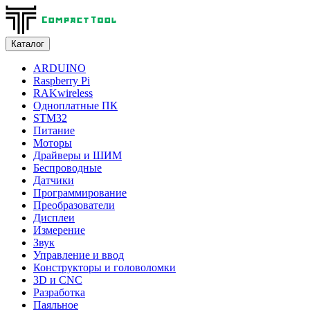
Каталог
ARDUINO
Raspberry Pi
RAKwireless
Одноплатные ПК
STM32
Питание
Моторы
Драйверы и ШИМ
Беспроводные
Датчики
Программирование
Преобразователи
Дисплеи
Измерение
Звук
Управление и ввод
Конструкторы и головоломки
3D и CNC
Разработка
Паяльное