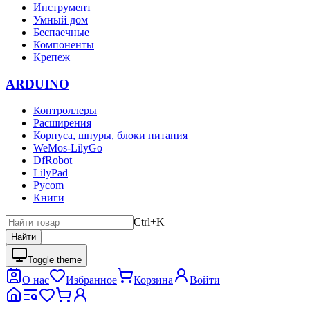
Инструмент
Умный дом
Беспаечные
Компоненты
Крепеж
ARDUINO
Контроллеры
Расширения
Корпуса, шнуры, блоки питания
WeMos-LilyGo
DfRobot
LilyPad
Pycom
Книги
Ctrl+K
Найти
Toggle theme
О нас
Избранное
Корзина
Войти