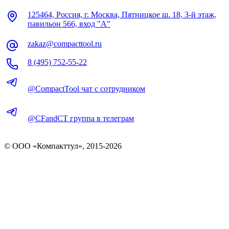
125464, Россия, г. Москва, Пятницкое ш. 18, 3-й этаж,
павильон 566, вход "А"
zakaz@compacttool.ru
8 (495) 752-55-22
@CompactTool чат с сотрудником
@CFandCT группа в телеграм
© OOO «Компакттул», 2015-
2026