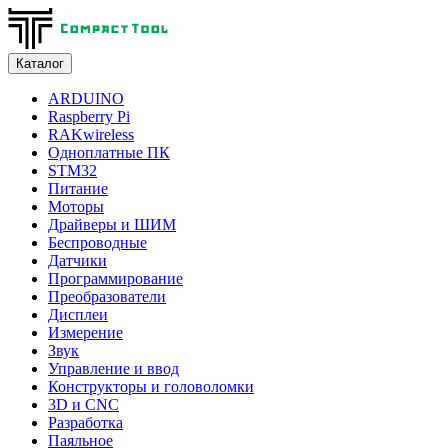
Каталог
ARDUINO
Raspberry Pi
RAKwireless
Одноплатные ПК
STM32
Питание
Моторы
Драйверы и ШИМ
Беспроводные
Датчики
Программирование
Преобразователи
Дисплеи
Измерение
Звук
Управление и ввод
Конструкторы и головоломки
3D и CNC
Разработка
Паяльное