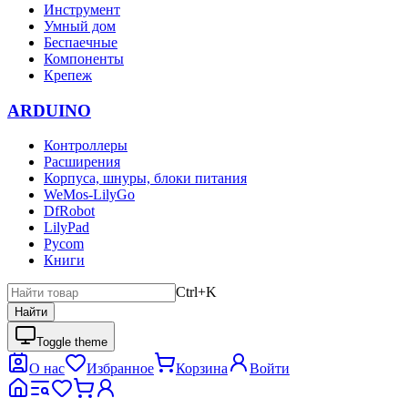
Инструмент
Умный дом
Беспаечные
Компоненты
Крепеж
ARDUINO
Контроллеры
Расширения
Корпуса, шнуры, блоки питания
WeMos-LilyGo
DfRobot
LilyPad
Pycom
Книги
Ctrl+K
Найти
Toggle theme
О нас
Избранное
Корзина
Войти