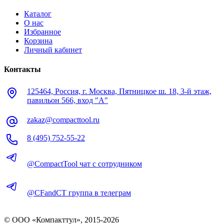
Каталог
О нас
Избранное
Корзина
Личный кабинет
Контакты
125464, Россия, г. Москва, Пятницкое ш. 18, 3-й этаж,
павильон 566, вход "А"
zakaz@compacttool.ru
8 (495) 752-55-22
@CompactTool чат с сотрудником
@CFandCT группа в телеграм
© OOO «Компакттул», 2015-
2026