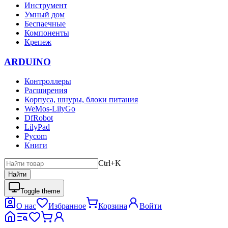
Инструмент
Умный дом
Беспаечные
Компоненты
Крепеж
ARDUINO
Контроллеры
Расширения
Корпуса, шнуры, блоки питания
WeMos-LilyGo
DfRobot
LilyPad
Pycom
Книги
Ctrl+K
Найти
Toggle theme
О нас
Избранное
Корзина
Войти