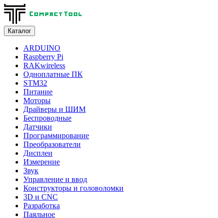
Каталог
ARDUINO
Raspberry Pi
RAKwireless
Одноплатные ПК
STM32
Питание
Моторы
Драйверы и ШИМ
Беспроводные
Датчики
Программирование
Преобразователи
Дисплеи
Измерение
Звук
Управление и ввод
Конструкторы и головоломки
3D и CNC
Разработка
Паяльное