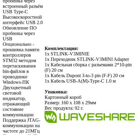
пробника через
встроенный разъём
USB Type-C
Высокоскоростной
интерфейс USB 2.0
Обновление ПО
пробника через
USB
Опционально -
Комплектация:
прошивка памяти
1х STLINK-V3MINIE
контроллеров
1х Переходник STLINK-V3MINI Adapter
STM32 методом
1х Кабельная сборка с разъемами 2*10-pin
перетаскивания
(F) 20 см
bin-файлов в
1х Кабель Dupont 3-to-3 pin (F-F) 20 см
проводнике
1х Кабель USB-A(M)-Type-C 1.0 м
Windows-ПК
Двухцветный
Упаковка:
световой
Картонный короб
индикатор,
Размер: 160 х 108 х 29мм
отражающий
Вес продукта: 92 г.
состояние
коммуникации
Поддержка JTAG-
коммуникации на
частоте до 21МГц