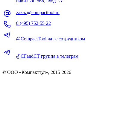
павильон 566, вход "А"
zakaz@compacttool.ru
8 (495) 752-55-22
@CompactTool чат с сотрудником
@CFandCT группа в телеграм
© OOO «Компакттул», 2015-
2026