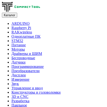
Каталог
ARDUINO
Raspberry Pi
RAKwireless
Одноплатные ПК
STM32
Питание
Моторы
Драйверы и ШИМ
Беспроводные
Датчики
Программирование
Преобразователи
Дисплеи
Измерение
Звук
Управление и ввод
Конструкторы и головоломки
3D и CNC
Разработка
Паяльное