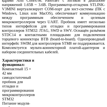
ядрами Arm Cortex-M. Работает с логикой в диапазоне
напряжений 1.65В ~ 3.6В. Программатор-отладчик STLINK-
V3MINI виртуализирует COM-порт для хост-системы (ПК c
Windows, Linux или MacOS), обеспечивает коммуникацию
между программным обеспечением и целевым
микроконтроллером через UART. Пробник имеет несколько
типов интерфейсов для отладки и программирования
контроллеров STM32: JTAG, SWD и SWV. Оснащён разъёмом
STDC14 и контактными площадками для подключения
торцевого коннектора BTB (board-to-board). Однопроводный
интерфейс SWIM для контроллеров STM8 не поддерживается.
Комплектуется мульти-коннекторной платой-адаптером и
набором соединительных кабелей.
Характеристики и
функционал:
Компактный 15 ×
42 мм
самодостаточный
пробник для
отладки и
программирования
микроконтроллеров
STM32
Питание модуля-