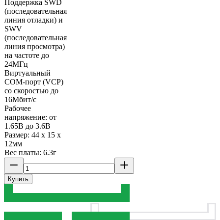
Поддержка SWD
(последовательная
линия отладки) и
SWV
(последовательная
линия просмотра)
на частоте до
24МГц
Виртуальный
COM-порт (VCP)
со скоростью до
16Мбит/с
Рабочее
напряжение: от
1.65В до 3.6В
Размер: 44 х 15 х
12мм
Вес платы: 6.3г
Купить