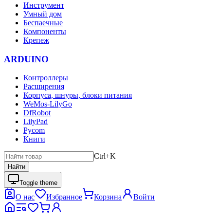
Инструмент
Умный дом
Беспаечные
Компоненты
Крепеж
ARDUINO
Контроллеры
Расширения
Корпуса, шнуры, блоки питания
WeMos-LilyGo
DfRobot
LilyPad
Pycom
Книги
Ctrl+K
Найти
Toggle theme
О нас
Избранное
Корзина
Войти