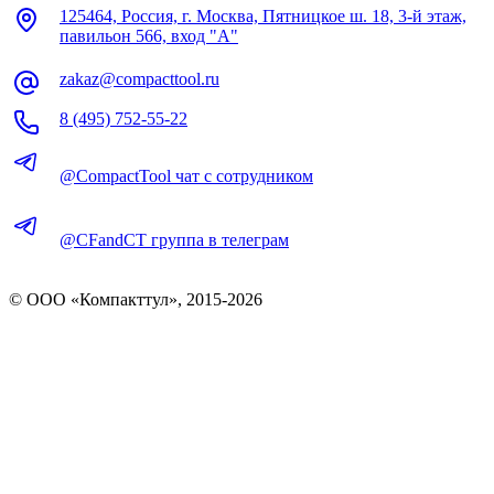
125464, Россия, г. Москва, Пятницкое ш. 18, 3-й этаж,
павильон 566, вход "А"
zakaz@compacttool.ru
8 (495) 752-55-22
@CompactTool чат с сотрудником
@CFandCT группа в телеграм
© OOO «Компакттул», 2015-
2026