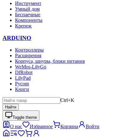
Инструмент
Умный дом
Беспаечные
Компоненты
Крепеж
ARDUINO
Контроллеры
Расширения
Корпуса, шнуры, блоки питания
WeMos-LilyGo
DfRobot
LilyPad
Pycom
Книги
Ctrl+K
Найти
Toggle theme
О нас
Избранное
Корзина
Войти