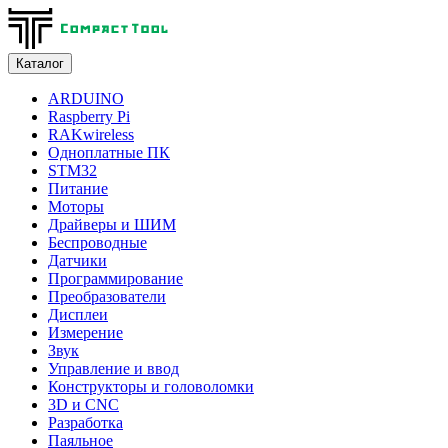
Каталог
ARDUINO
Raspberry Pi
RAKwireless
Одноплатные ПК
STM32
Питание
Моторы
Драйверы и ШИМ
Беспроводные
Датчики
Программирование
Преобразователи
Дисплеи
Измерение
Звук
Управление и ввод
Конструкторы и головоломки
3D и CNC
Разработка
Паяльное