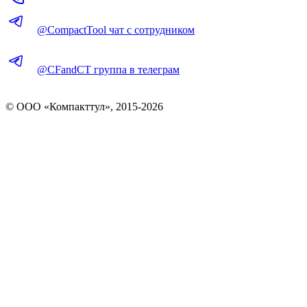
@CompactTool чат с сотрудником
@CFandCT группа в телеграм
© OOO «Компакттул», 2015-
2026