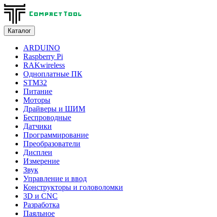
Каталог
ARDUINO
Raspberry Pi
RAKwireless
Одноплатные ПК
STM32
Питание
Моторы
Драйверы и ШИМ
Беспроводные
Датчики
Программирование
Преобразователи
Дисплеи
Измерение
Звук
Управление и ввод
Конструкторы и головоломки
3D и CNC
Разработка
Паяльное