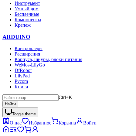
Инструмент
Умный дом
Беспаечные
Компоненты
Крепеж
ARDUINO
Контроллеры
Расширения
Корпуса, шнуры, блоки питания
WeMos-LilyGo
DfRobot
LilyPad
Pycom
Книги
Ctrl+K
Найти
Toggle theme
О нас
Избранное
Корзина
Войти