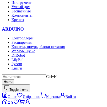
Инструмент
Умный дом
Беспаечные
Компоненты
Крепеж
ARDUINO
Контроллеры
Расширения
Корпуса, шнуры, блоки питания
WeMos-LilyGo
DfRobot
LilyPad
Pycom
Книги
Ctrl+K
Найти
Toggle theme
О нас
Избранное
Корзина
Войти