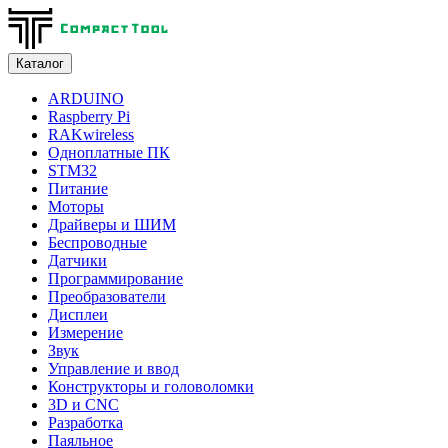
Каталог
ARDUINO
Raspberry Pi
RAKwireless
Одноплатные ПК
STM32
Питание
Моторы
Драйверы и ШИМ
Беспроводные
Датчики
Программирование
Преобразователи
Дисплеи
Измерение
Звук
Управление и ввод
Конструкторы и головоломки
3D и CNC
Разработка
Паяльное