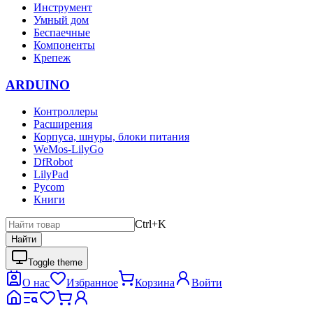
Инструмент
Умный дом
Беспаечные
Компоненты
Крепеж
ARDUINO
Контроллеры
Расширения
Корпуса, шнуры, блоки питания
WeMos-LilyGo
DfRobot
LilyPad
Pycom
Книги
Ctrl+K
Найти
Toggle theme
О нас
Избранное
Корзина
Войти