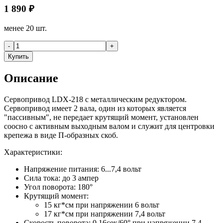
1 890
₽
менее 20 шт.
-
+
Купить
Описание
Сервопривод LDX-218 с металлическим редуктором.
Сервопривод имеет 2 вала, один из которых является
"пассивным", не передает крутящий момент, установлен
соосно с активным выходным валом и служит для центровки
крепежа в виде П-образных скоб.
Характеристики:
Напряжение питания: 6...7,4 вольт
Сила тока: до 3 ампер
Угол поворота: 180°
Крутящий момент:
15 кг*см при напряжении 6 вольт
17 кг*см при напряжении 7,4 вольт
Скорость поворота: 0.16сек/60° при напряжении 7,4