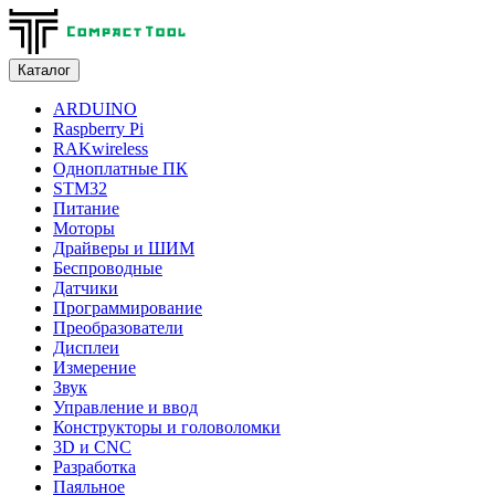
Каталог
ARDUINO
Raspberry Pi
RAKwireless
Одноплатные ПК
STM32
Питание
Моторы
Драйверы и ШИМ
Беспроводные
Датчики
Программирование
Преобразователи
Дисплеи
Измерение
Звук
Управление и ввод
Конструкторы и головоломки
3D и CNC
Разработка
Паяльное