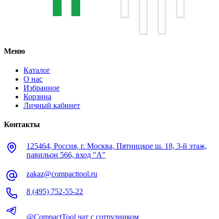
Меню
Каталог
О нас
Избранное
Корзина
Личный кабинет
Контакты
125464, Россия, г. Москва, Пятницкое ш. 18, 3-й этаж,
павильон 566, вход "А"
zakaz@compacttool.ru
8 (495) 752-55-22
@CompactTool чат с сотрудником