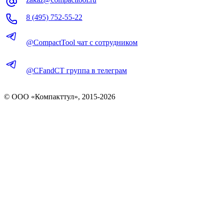
8 (495) 752-55-22
@CompactTool чат с сотрудником
@CFandCT группа в телеграм
© OOO «Компакттул», 2015-
2026