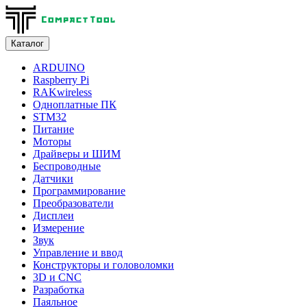
Каталог
ARDUINO
Raspberry Pi
RAKwireless
Одноплатные ПК
STM32
Питание
Моторы
Драйверы и ШИМ
Беспроводные
Датчики
Программирование
Преобразователи
Дисплеи
Измерение
Звук
Управление и ввод
Конструкторы и головоломки
3D и CNC
Разработка
Паяльное