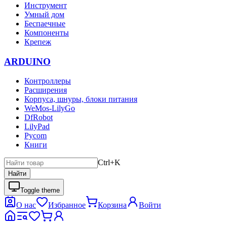
Инструмент
Умный дом
Беспаечные
Компоненты
Крепеж
ARDUINO
Контроллеры
Расширения
Корпуса, шнуры, блоки питания
WeMos-LilyGo
DfRobot
LilyPad
Pycom
Книги
Ctrl+K
Найти
Toggle theme
О нас
Избранное
Корзина
Войти