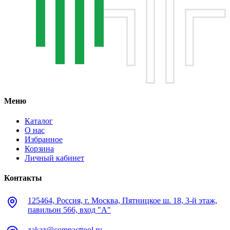
Меню
Каталог
О нас
Избранное
Корзина
Личный кабинет
Контакты
125464, Россия, г. Москва, Пятницкое ш. 18, 3-й этаж,
павильон 566, вход "А"
zakaz@compacttool.ru