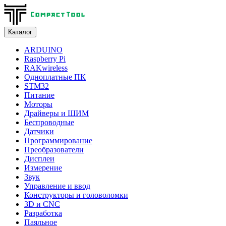
Каталог
ARDUINO
Raspberry Pi
RAKwireless
Одноплатные ПК
STM32
Питание
Моторы
Драйверы и ШИМ
Беспроводные
Датчики
Программирование
Преобразователи
Дисплеи
Измерение
Звук
Управление и ввод
Конструкторы и головоломки
3D и CNC
Разработка
Паяльное