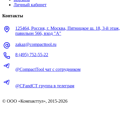
Личный кабинет
Контакты
125464, Россия, г. Москва, Пятницкое ш. 18, 3-й этаж,
павильон 566, вход "А"
zakaz@compacttool.ru
8 (495) 752-55-22
@CompactTool чат с сотрудником
@CFandCT группа в телеграм
© OOO «Компакттул», 2015-
2026