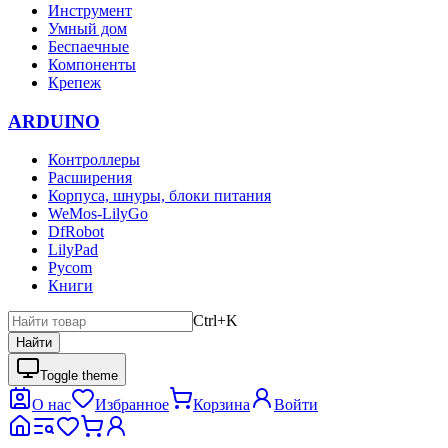
Инструмент
Умный дом
Беспаечные
Компоненты
Крепеж
ARDUINO
Контроллеры
Расширения
Корпуса, шнуры, блоки питания
WeMos-LilyGo
DfRobot
LilyPad
Pycom
Книги
Ctrl+K
Найти
Toggle theme
О нас
Избранное
Корзина
Войти