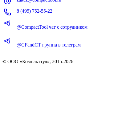
8 (495) 752-55-22
@CompactTool чат с сотрудником
@CFandCT группа в телеграм
© OOO «Компакттул», 2015-
2026