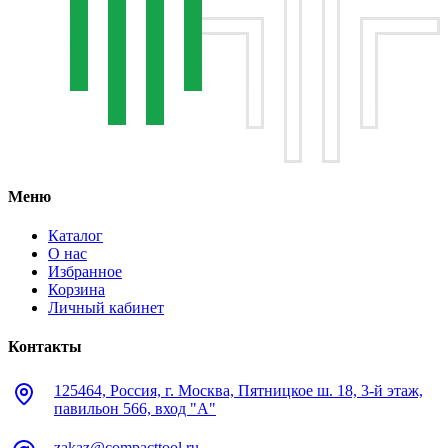
Меню
Каталог
О нас
Избранное
Корзина
Личный кабинет
Контакты
125464, Россия, г. Москва, Пятницкое ш. 18, 3-й этаж,
павильон 566, вход "А"
zakaz@compacttool.ru