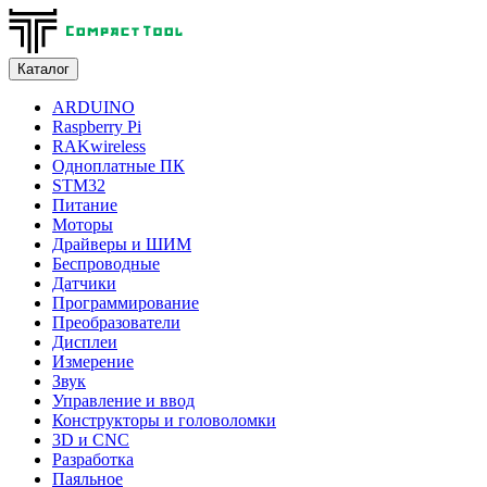
Каталог
ARDUINO
Raspberry Pi
RAKwireless
Одноплатные ПК
STM32
Питание
Моторы
Драйверы и ШИМ
Беспроводные
Датчики
Программирование
Преобразователи
Дисплеи
Измерение
Звук
Управление и ввод
Конструкторы и головоломки
3D и CNC
Разработка
Паяльное