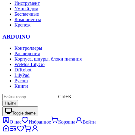
Инструмент
Умный дом
Беспаечные
Компоненты
Крепеж
ARDUINO
Контроллеры
Расширения
Корпуса, шнуры, блоки питания
WeMos-LilyGo
DfRobot
LilyPad
Pycom
Книги
Ctrl+K
Найти
Toggle theme
О нас
Избранное
Корзина
Войти