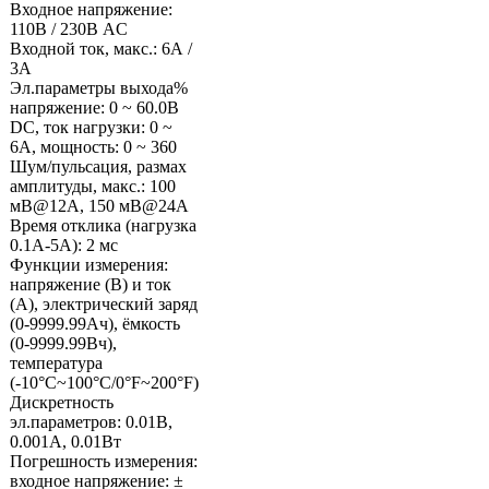
Входное напряжение:
110В / 230В AC
Входной ток, макс.: 6А /
3А
Эл.параметры выхода%
напряжение: 0 ~ 60.0В
DC, ток нагрузки: 0 ~
6A, мощность: 0 ~ 360
Шум/пульсация, размах
амплитуды, макс.: 100
мВ@12A, 150 мВ@24A
Время отклика (нагрузка
0.1А-5А): 2 мс
Функции измерения:
напряжение (В) и ток
(А), электрический заряд
(0-9999.99Ач), ёмкость
(0-9999.99Вч),
температура
(-10°C~100°C/0°F~200°F)
Дискретность
эл.параметров: 0.01В,
0.001А, 0.01Вт
Погрешность измерения:
входное напряжение: ±