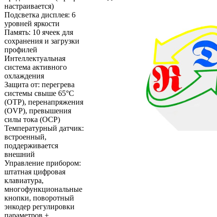
настраивается)
Подсветка дисплея: 6
уровней яркости
Память: 10 ячеек для
сохранения и загрузки
профилей
Интеллектуальная
система активного
охлаждения
Защита от: перегрева
системы свыше 65°С
(OTP), перенапряжения
(OVP), превышения
силы тока (OCP)
Температурный датчик:
встроенный,
поддерживается
внешний
Управление прибором:
штатная цифровая
клавиатура,
многофункциональные
кнопки, поворотный
энкодер регулировки
параметров +