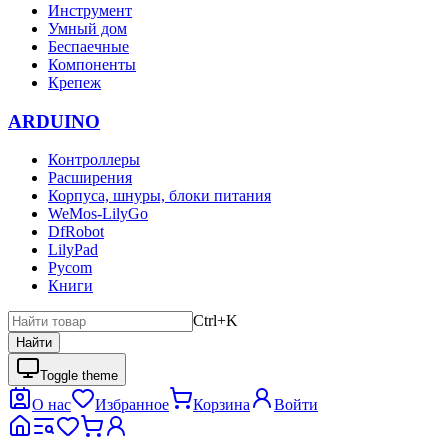
Инструмент
Умный дом
Беспаечные
Компоненты
Крепеж
ARDUINO
Контроллеры
Расширения
Корпуса, шнуры, блоки питания
WeMos-LilyGo
DfRobot
LilyPad
Pycom
Книги
Ctrl+K
Найти
Toggle theme
О нас
Избранное
Корзина
Войти