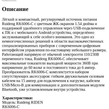
Описание
Лёгкий и компактный, регулируемый источник питания
Ruideng RK6006-C c цветным ЖК-экраном 1.54 дюйма и
поддержкой удалённого управления через USB-подключение
к ПК и с мобильного Android-устройства, определённо
заслуживающий к себе особого внимания. Это одно из
немногочисленных решений в области высококачественных
специализированных приборов с современным цифровым
интерфейсом управления по-настоящему небольшого размера.
Работающий напрямую от обычной электросети 110/230В
переменного тока, Ruideng RK6006-C обеспечивает
максимальные показатели выходной мощности 360В при
напряжении до 60 вольт и постоянного тока до 6 ампер.
Преобразователь RK6006-C комплектуется набором
сопутствующих аксессуаров: гибким двухжильным силовым
кабелем на 15 ампер для подключения к нагрузке, кабелем
USB/Micro-B для коммуникации и дополнительным модулем
Bluetooth, уже установленным внутри устройства.
Характеристики:
Модель: Ruideng RIDEN
RK6006-C