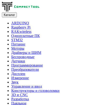
Каталог
ARDUINO
Raspberry Pi
RAKwireless
Одноплатные ПК
STM32
Питание
Моторы
Драйверы и ШИМ
Беспроводные
Датчики
Программирование
Преобразователи
Дисплеи
Измерение
Звук
Управление и ввод
Конструкторы и головоломки
3D и CNC
Разработка
Паяльное