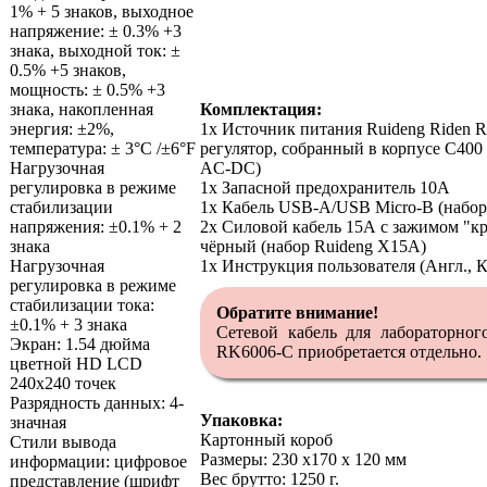
1% + 5 знаков, выходное
напряжение: ± 0.3% +3
знака, выходной ток: ±
0.5% +5 знаков,
мощность: ± 0.5% +3
знака, накопленная
Комплектация:
энергия: ±2%,
1x Источник питания Ruideng Riden 
температура: ± 3°C /±6°F
регулятор, собранный в корпусе С400
Нагрузочная
AC-DC)
регулировка в режиме
1x Запасной предохранитель 10А
стабилизации
1х Кабель USB-A/USB Micro-B (набо
напряжения: ±0.1% + 2
2x Силовой кабель 15А с зажимом "к
знака
чёрный (набор Ruideng X15A)
Нагрузочная
1х Инструкция пользователя (Англ., К
регулировка в режиме
стабилизации тока:
Обратите внимание!
±0.1% + 3 знака
Сетевой кабель для лабораторног
Экран: 1.54 дюйма
RK6006-C приобретается отдельно.
цветной HD LCD
240х240 точек
Разрядность данных: 4-
Упаковка:
значная
Картонный короб
Стили вывода
Размеры: 230 х170 х 120 мм
информации: цифровое
Вес брутто: 1250 г.
представление (шрифт