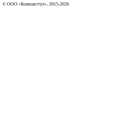
© OOO «Компакттул», 2015-
2026