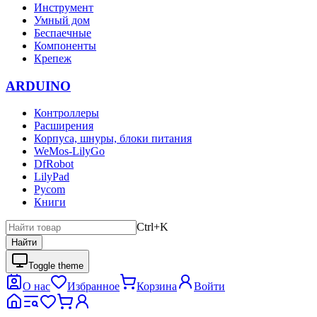
Инструмент
Умный дом
Беспаечные
Компоненты
Крепеж
ARDUINO
Контроллеры
Расширения
Корпуса, шнуры, блоки питания
WeMos-LilyGo
DfRobot
LilyPad
Pycom
Книги
Ctrl+K
Найти
Toggle theme
О нас
Избранное
Корзина
Войти