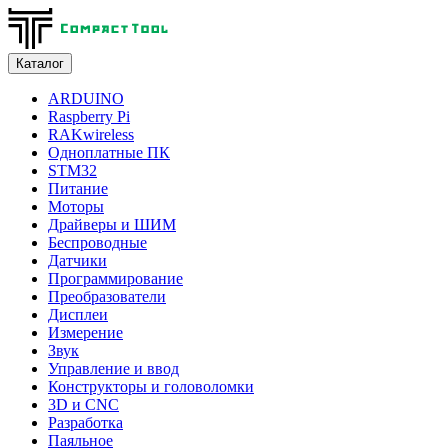
Каталог
ARDUINO
Raspberry Pi
RAKwireless
Одноплатные ПК
STM32
Питание
Моторы
Драйверы и ШИМ
Беспроводные
Датчики
Программирование
Преобразователи
Дисплеи
Измерение
Звук
Управление и ввод
Конструкторы и головоломки
3D и CNC
Разработка
Паяльное