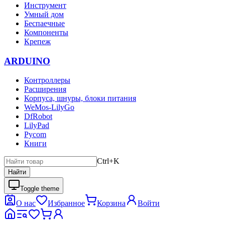
Инструмент
Умный дом
Беспаечные
Компоненты
Крепеж
ARDUINO
Контроллеры
Расширения
Корпуса, шнуры, блоки питания
WeMos-LilyGo
DfRobot
LilyPad
Pycom
Книги
Ctrl+K
Найти
Toggle theme
О нас
Избранное
Корзина
Войти