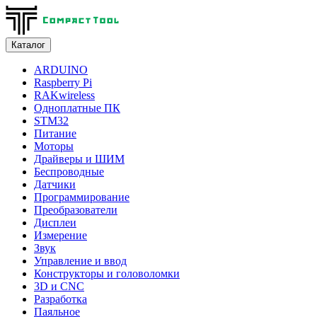
Каталог
ARDUINO
Raspberry Pi
RAKwireless
Одноплатные ПК
STM32
Питание
Моторы
Драйверы и ШИМ
Беспроводные
Датчики
Программирование
Преобразователи
Дисплеи
Измерение
Звук
Управление и ввод
Конструкторы и головоломки
3D и CNC
Разработка
Паяльное