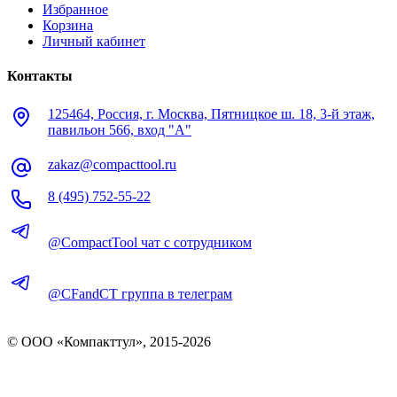
Избранное
Корзина
Личный кабинет
Контакты
125464, Россия, г. Москва, Пятницкое ш. 18, 3-й этаж,
павильон 566, вход "А"
zakaz@compacttool.ru
8 (495) 752-55-22
@CompactTool чат с сотрудником
@CFandCT группа в телеграм
© OOO «Компакттул», 2015-
2026