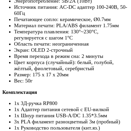
Энергопотребление: 5В/2А (10Вт)
Источник питания: AC-DC адаптер 100-240В, 50-
60Гц
Печатающее сопло: керамическое, Ø0.7мм
Материал печати: PLA/ABS филамент 1.75мм
Температура плавления: 130°~230°С,
регулируется с шагом 1°С
Область печати: неограниченная
Экран: OLED 2-строчный
Время перехода в режим сна: 2 минуты
Цвет корпуса (случайный): белый, голубой,
жёлтый, фиолетовый, серебристый
Размер: 175 х 17 х 20мм
Вес: 50г
Комплектация
1х 3Д-ручка RP800
1х Адаптер питания сетевой с EU-вилкой
1х Шнур питания USB-A/DC 1.35*3.5мм
3х PLA филамент разноцветный 3м (пробный)
1х Руководство пользователя (кит.яз.)