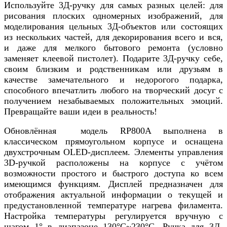
Используйте 3Д-ручку для самых разных целей: для
рисования плоских одномерных изображений, для
моделирования цельных 3Д-объектов или состоящих
из нескольких частей, для декорирования всего и вся,
и даже для мелкого бытового ремонта (условно
заменяет клеевой пистолет). Подарите 3Д-ручку себе,
своим близким и родственникам или друзьям в
качестве замечательного и недорогого подарка,
способного впечатлить любого на творческий досуг с
получением незабываемых положительных эмоций.
Превращайте ваши идеи в реальность!
Обновлённая модель RP800A выполнена в
классическом прямоугольном корпусе и оснащена
двухстрочным OLED-дисплеем. Элементы управления
3D-ручкой расположены на корпусе с учётом
возможности простого и быстрого доступа ко всем
имеющимся функциям. Дисплей предназначен для
отображения актуальной информации о текущей и
предустановленной температуре нагрева филамента.
Настройка температуры регулируется вручную с
шагом 1° в диапазоне 130°С~230°С. Ручка для 3Д-