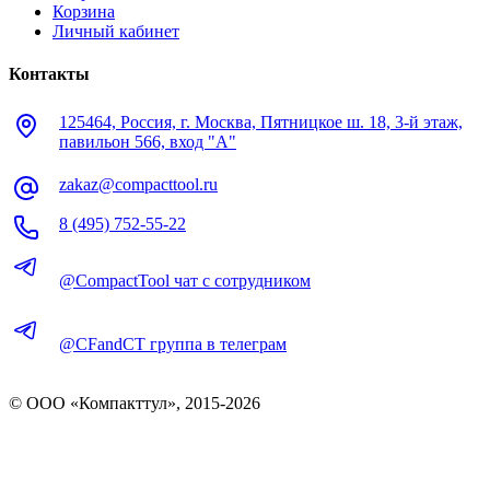
Корзина
Личный кабинет
Контакты
125464, Россия, г. Москва, Пятницкое ш. 18, 3-й этаж,
павильон 566, вход "А"
zakaz@compacttool.ru
8 (495) 752-55-22
@CompactTool чат с сотрудником
@CFandCT группа в телеграм
© OOO «Компакттул», 2015-
2026