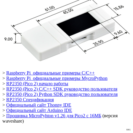
>
Raspberry Pi официальные примеры C/C++
>
Raspberry Pi официальные примеры MycroPython
>
RP2350 (Pico 2) начало работы
>
RP2350 (Pico 2) C/C++ SDK руководство пользователя
>
RP2350 (Pico 2) Python SDK руководство пользователя
>
RP2350 Спецификация
>
Официальный сайт Thonny IDE
>
Официальный сайт Arduino IDE
>
Прошивка MicroPyhton v1.26 для Pico2 с 16МБ
(версия
waveshare)
$RG