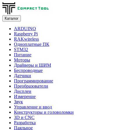
Каталог
ARDUINO
Raspberry Pi
RAKwireless
Одноплатные ПК
STM32
Питание
Моторы
Драйверы и ШИМ
Беспроводные
Датчики
Программирование
Преобразователи
Дисплеи
Измерение
Звук
Управление и ввод
Конструкторы и головоломки
3D и CNC
Разработка
Паяльное