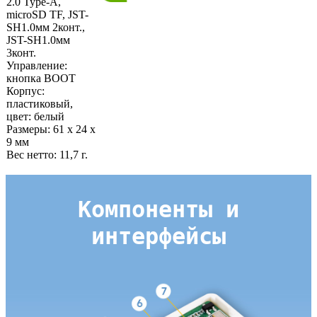
2.0 Type-A,
microSD TF, JST-
SH1.0мм 2конт.,
JST-SH1.0мм
3конт.
Управление:
кнопка BOOT
Корпус:
пластиковый,
цвет: белый
Размеры: 61 х 24 х
9 мм
Вес нетто: 11,7 г.
Компоненты и
интерфейсы