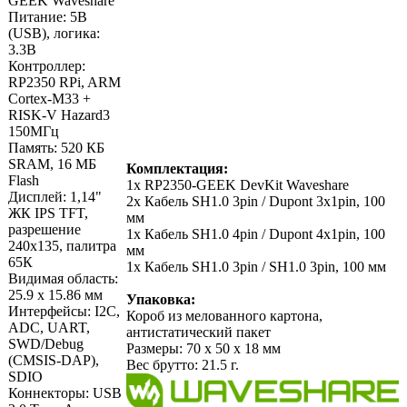
GEEK Waveshare
Питание: 5В
(USB), логика:
3.3В
Контроллер:
RP2350 RPi, ARM
Cortex-M33 +
RISK-V Hazard3
150МГц
Память: 520 КБ
SRAM, 16 МБ
Комплектация:
Flash
1х RP2350-GEEK DevKit Waveshare
Дисплей: 1,14"
2х Кабель SH1.0 3pin / Dupont 3x1pin, 100
ЖК IPS TFT,
мм
разрешение
1х Кабель SH1.0 4pin / Dupont 4x1pin, 100
240х135, палитра
мм
65К
1х Кабель SH1.0 3pin / SH1.0 3pin, 100 мм
Видимая область:
25.9 х 15.86 мм
Упаковка:
Интерфейсы: I2C,
Короб из мелованного картона,
ADC, UART,
антистатический пакет
SWD/Debug
Размеры: 70 х 50 х 18 мм
(CMSIS-DAP),
Вес брутто: 21.5 г.
SDIO
Коннекторы: USB