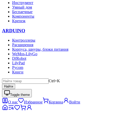
Инструмент
Умный дом
Беспаечные
Компоненты
Крепеж
ARDUINO
Контроллеры
Расширения
Корпуса, шнуры, блоки питания
WeMos-LilyGo
DfRobot
LilyPad
Pycom
Книги
Ctrl+K
Найти
Toggle theme
О нас
Избранное
Корзина
Войти