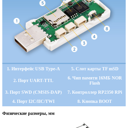
1. Интерфейс USB Type-A
5. Слот карты TF mSD
6. Чип памяти 16МБ NOR
2. Порт UART-TTL
Flash
3. Порт SWD (CMSIS-DAP)
7. Контроллер RP2350 RPi
4. Порт I2C/IIC/TWI
8. Кнопка BOOT
Физические размеры, мм