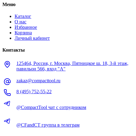
Меню
Каталог
О нас
Избранное
Корзина
Личный кабинет
Контакты
125464, Россия, г. Москва, Пятницкое ш. 18, 3-й этаж,
павильон 566, вход "А"
zakaz@compacttool.ru
8 (495) 752-55-22
@CompactTool чат с сотрудником
@CFandCT группа в телеграм