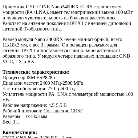
Приемник CYCLONE Nano2400RX ELRS с усилителем
мощности (PA+LNA), имеет телеметрический выход 100 мВт
и лучшую чувствительность на больших расстояниях.
Работает на антенне поколения IPEX1 с внешней дипольной
антенной Т-образного типа.
Размер модуля Nano 2400RX очень миниатюрный, всего
11x18x3 мм, а вес 3 грамма. Он оснащен разъемом для
антенны IPEX1 и поставляется с дипольной антенной Т-
образного типа. У модуля четыре паяльных площадки: GND,
VCC, TX и RX.
Технические характеристики:
Процессор ISM ESP8285
Диапазон частот: 2400 МГц-2500 МГц
Частота обновления: 25 Гц-500 Гц
Усилитель мощности PA+LNA с телеметрией мощностью 100
мВт
Рабочее напряжение: 4,5-5,5 В
Рабочий протокол: Соглашение CRSF
Размеры: 11x18x3 мм
Вес: 3 г.
Комплектация:
CYCLONE Nano 2400 RX - 1 шт