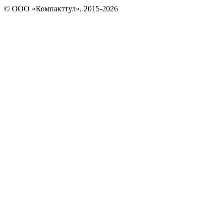
© OOO «Компакттул», 2015-
2026