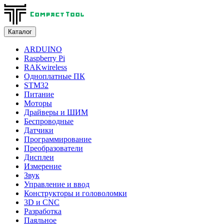
Каталог
ARDUINO
Raspberry Pi
RAKwireless
Одноплатные ПК
STM32
Питание
Моторы
Драйверы и ШИМ
Беспроводные
Датчики
Программирование
Преобразователи
Дисплеи
Измерение
Звук
Управление и ввод
Конструкторы и головоломки
3D и CNC
Разработка
Паяльное