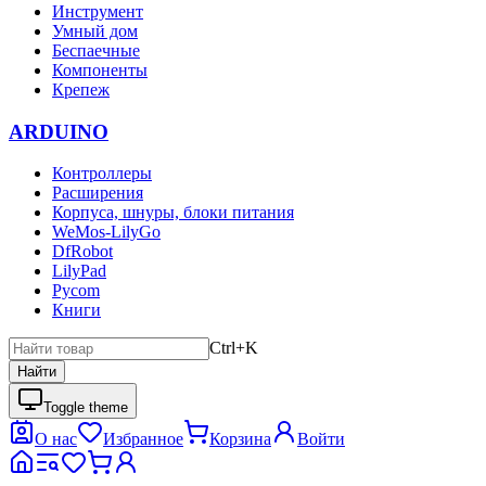
Инструмент
Умный дом
Беспаечные
Компоненты
Крепеж
ARDUINO
Контроллеры
Расширения
Корпуса, шнуры, блоки питания
WeMos-LilyGo
DfRobot
LilyPad
Pycom
Книги
Ctrl+K
Найти
Toggle theme
О нас
Избранное
Корзина
Войти