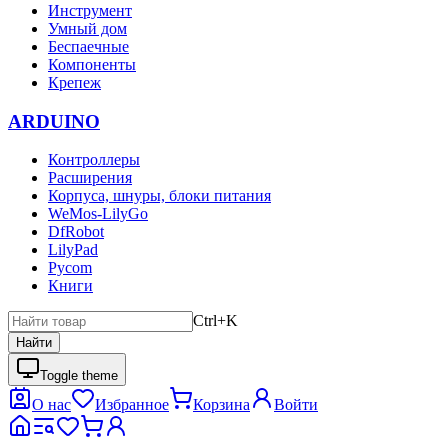
Инструмент
Умный дом
Беспаечные
Компоненты
Крепеж
ARDUINO
Контроллеры
Расширения
Корпуса, шнуры, блоки питания
WeMos-LilyGo
DfRobot
LilyPad
Pycom
Книги
Ctrl+K
Найти
Toggle theme
О нас
Избранное
Корзина
Войти