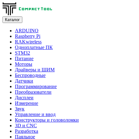
Каталог
ARDUINO
Raspberry Pi
RAKwireless
Одноплатные ПК
STM32
Питание
Моторы
Драйверы и ШИМ
Беспроводные
Датчики
Программирование
Преобразователи
Дисплеи
Измерение
Звук
Управление и ввод
Конструкторы и головоломки
3D и CNC
Разработка
Паяльное