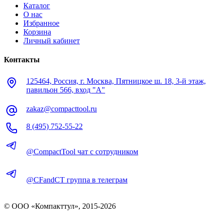
Каталог
О нас
Избранное
Корзина
Личный кабинет
Контакты
125464, Россия, г. Москва, Пятницкое ш. 18, 3-й этаж,
павильон 566, вход "А"
zakaz@compacttool.ru
8 (495) 752-55-22
@CompactTool чат с сотрудником
@CFandCT группа в телеграм
© OOO «Компакттул», 2015-
2026