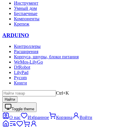
Инструмент
Умный дом
Беспаечные
Компоненты
Крепеж
ARDUINO
Контроллеры
Расширения
Корпуса, шнуры, блоки питания
WeMos-LilyGo
DfRobot
LilyPad
Pycom
Книги
Ctrl+K
Найти
Toggle theme
О нас
Избранное
Корзина
Войти