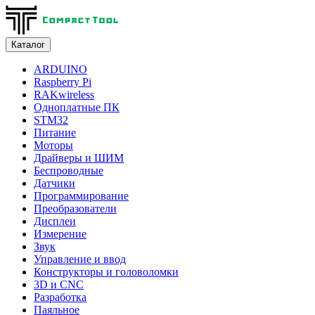
Каталог
ARDUINO
Raspberry Pi
RAKwireless
Одноплатные ПК
STM32
Питание
Моторы
Драйверы и ШИМ
Беспроводные
Датчики
Программирование
Преобразователи
Дисплеи
Измерение
Звук
Управление и ввод
Конструкторы и головоломки
3D и CNC
Разработка
Паяльное