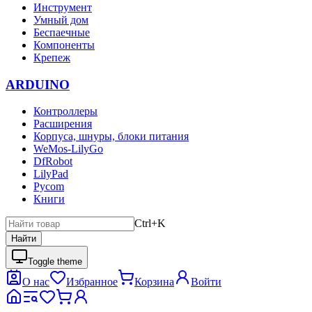
Инструмент
Умный дом
Беспаечные
Компоненты
Крепеж
ARDUINO
Контроллеры
Расширения
Корпуса, шнуры, блоки питания
WeMos-LilyGo
DfRobot
LilyPad
Pycom
Книги
Ctrl+K
Найти
Toggle theme
О нас
Избранное
Корзина
Войти