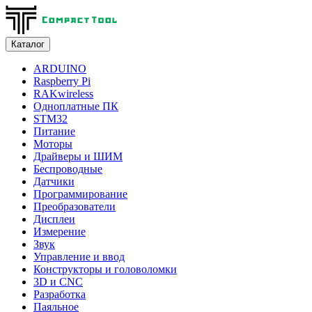
Каталог
ARDUINO
Raspberry Pi
RAKwireless
Одноплатные ПК
STM32
Питание
Моторы
Драйверы и ШИМ
Беспроводные
Датчики
Программирование
Преобразователи
Дисплеи
Измерение
Звук
Управление и ввод
Конструкторы и головоломки
3D и CNC
Разработка
Паяльное