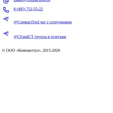
8 (495) 752-55-22
@CompactTool чат с сотрудником
@CFandCT группа в телеграм
© OOO «Компакттул», 2015-
2026