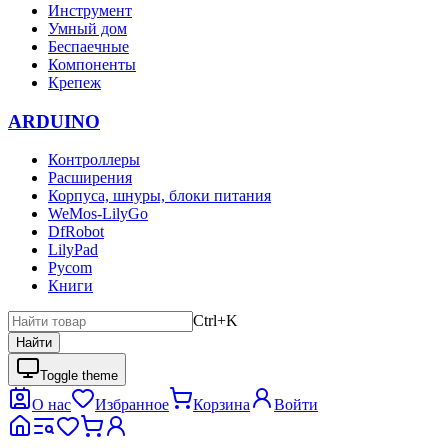
Инструмент
Умный дом
Беспаечные
Компоненты
Крепеж
ARDUINO
Контроллеры
Расширения
Корпуса, шнуры, блоки питания
WeMos-LilyGo
DfRobot
LilyPad
Pycom
Книги
Ctrl+K
Найти
Toggle theme
О нас
Избранное
Корзина
Войти