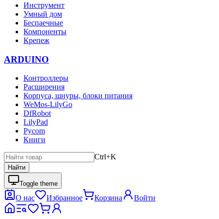
Инструмент
Умный дом
Беспаечные
Компоненты
Крепеж
ARDUINO
Контроллеры
Расширения
Корпуса, шнуры, блоки питания
WeMos-LilyGo
DfRobot
LilyPad
Pycom
Книги
Ctrl+K
Найти
Toggle theme
О нас
Избранное
Корзина
Войти