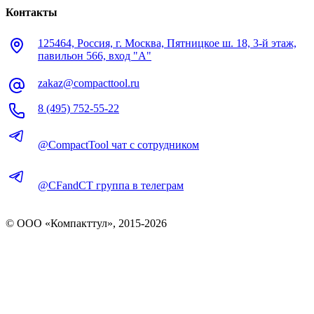
Контакты
125464, Россия, г. Москва, Пятницкое ш. 18, 3-й этаж,
павильон 566, вход "А"
zakaz@compacttool.ru
8 (495) 752-55-22
@CompactTool чат с сотрудником
@CFandCT группа в телеграм
© OOO «Компакттул», 2015-
2026