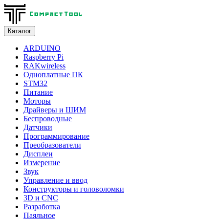
Каталог
ARDUINO
Raspberry Pi
RAKwireless
Одноплатные ПК
STM32
Питание
Моторы
Драйверы и ШИМ
Беспроводные
Датчики
Программирование
Преобразователи
Дисплеи
Измерение
Звук
Управление и ввод
Конструкторы и головоломки
3D и CNC
Разработка
Паяльное