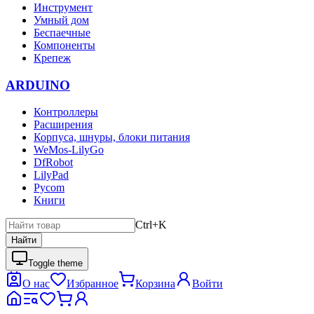
Инструмент
Умный дом
Беспаечные
Компоненты
Крепеж
ARDUINO
Контроллеры
Расширения
Корпуса, шнуры, блоки питания
WeMos-LilyGo
DfRobot
LilyPad
Pycom
Книги
Ctrl+K
Найти
Toggle theme
О нас
Избранное
Корзина
Войти