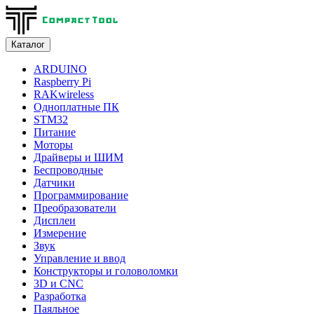
Каталог
ARDUINO
Raspberry Pi
RAKwireless
Одноплатные ПК
STM32
Питание
Моторы
Драйверы и ШИМ
Беспроводные
Датчики
Программирование
Преобразователи
Дисплеи
Измерение
Звук
Управление и ввод
Конструкторы и головоломки
3D и CNC
Разработка
Паяльное