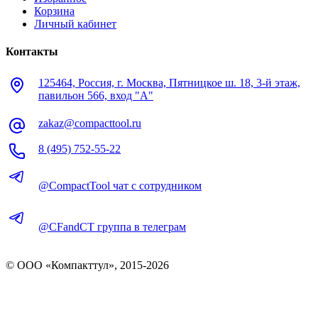
Корзина
Личный кабинет
Контакты
125464, Россия, г. Москва, Пятницкое ш. 18, 3-й этаж,
павильон 566, вход "А"
zakaz@compacttool.ru
8 (495) 752-55-22
@CompactTool чат с сотрудником
@CFandCT группа в телеграм
© OOO «Компакттул», 2015-
2026