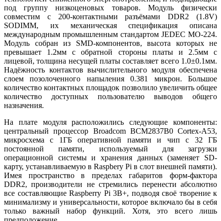
под группу низкоценовых товаров. Модуль физически
совместим с 200-контактными разъёмами DDR2 (1.8V)
SODIMM, их механическая спецификация описана
международным промышленным стандартом JEDEC MO-224.
Модуль собран из SMD-компонентов, высота которых не
превышает 1.2мм с обратной стороны платы и 2.5мм с
лицевой, толщина несущей платы составляет всего 1.0±0.1мм.
Надёжность контактов вычислительного модуля обеспечена
слоем позолоченного напыления 0.381 микрон. Большое
количество контактных площадок позволило увеличить общее
количество доступных пользователю выводов общего
назначения.
На плате модуля расположились следующие компоненты:
центральный процессор Broadcom BCM2837B0 Cortex-A53,
микросхема с 1ГБ оперативной памяти и чип с 32 ГБ
постоянной памяти, используемый для загрузки
операционной системы и хранения данных (заменяет SD-
карту, устанавливаемую в Raspbery Pi в слот внешней памяти).
Имея пространство в пределах габаритов форм-фактора
DDR2, производители не стремились перенести абсолютно
все составляющие Raspberry Pi 3B+, подводя своё творение к
минимализму и универсальности, которое включало бы в себя
только важный набор функций. Хотя, это всего лишь
предположение.