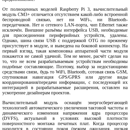
От полноценных моделей Raspberry Pi 3, вычислительный
модуль CM3+ отличается отсутствием какой-либо встроенной
беспроводной связью, нет ни WiFi-, ни Bluetooth-
передатчиков. Нет и сетевого LAN-порта, чип Ethernet также
исключён. Внешние разъёмы интерфейса USB, необходимые
для присоединения периферийных устройств, удалены.
Однако, шина связи USB с поддержкой OTG по прежнему
присутствует в модуле, и выведена на боковой коннектор. На
первый взгляд, такая компоновка аппаратной части модуля
покажется не самой удачной. Тем не менее, расчёт сделан на
то, что не всем разрабатываемым устройствам необходимы
подобные составляющие. Поэтому, выбор за недостающими
средствами связи, будь то WiFi, Bluetooth, сотовая связь GSM,
спутниковая навигация GPS/GPRS или другие виды
координирования/передачи информации, с последующей их
интеграцией в разрабатываемые расширения, оставлен на
усмотрение дизайнерам проектов.
Вычислительный модуль оснащён энергосберегающей
технологией автоматического увеличения тактовой частоты и
динамического изменения напряжения ядра процессора
(DVFS), актуальной в условиях высокой плотности
поверхностного монтажа печатных плат. Когда процессор
находится в состоянии покоя (режим ожидания, низкая