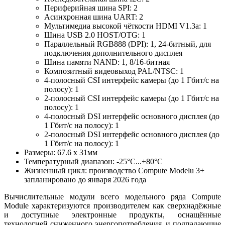
Периферийная шина SPI: 2
Асинхронная шина UART: 2
Мультимедиа высокой чёткости HDMI V1.3a: 1
Шина USB 2.0 HOST/OTG: 1
Параллельный RGB888 (DPI): 1, 24-битный, для
подключения дополнительного дисплея
Шина памяти NAND: 1, 8/16-битная
Композитный видеовыход PAL/NTSC: 1
4-полосный CSI интерфейс камеры (до 1 Гбит/с на
полосу): 1
2-полосный CSI интерфейс камеры (до 1 Гбит/с на
полосу): 1
4-полосный DSI интерфейс основного дисплея (до
1 Гбит/с на полосу): 1
2-полосный DSI интерфейс основного дисплея (до
1 Гбит/с на полосу): 1
Размеры: 67.6 х 31мм
Температурный диапазон: -25°С...+80°С
Жизненный цикл: производство Compute Modelu 3+
запланировано до января 2026 года
Вычислительные модули всего модельного ряда Compute
Module характеризуются производителем как сверхнадёжные
и доступные электронные продукты, оснащённые
технологией сниженного энергопотребления, и подпадающие