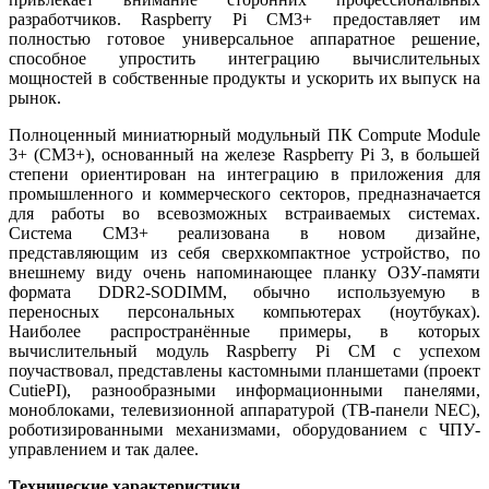
разработчиков. Raspberry Pi CM3+ предоставляет им
полностью готовое универсальное аппаратное решение,
способное упростить интеграцию вычислительных
мощностей в собственные продукты и ускорить их выпуск на
рынок.
Полноценный миниатюрный модульный ПК Compute Module
3+ (CM3+), основанный на железе Raspberry Pi 3, в большей
степени ориентирован на интеграцию в приложения для
промышленного и коммерческого секторов, предназначается
для работы во всевозможных встраиваемых системах.
Система CM3+ реализована в новом дизайне,
представляющим из себя сверхкомпактное устройство, по
внешнему виду очень напоминающее планку ОЗУ-памяти
формата DDR2-SODIMM, обычно используемую в
переносных персональных компьютерах (ноутбуках).
Наиболее распространённые примеры, в которых
вычислительный модуль Raspberry Pi CM с успехом
поучаствовал, представлены кастомными планшетами (проект
CutiePI), разнообразными информационными панелями,
моноблоками, телевизионной аппаратурой (ТВ-панели NEC),
роботизированными механизмами, оборудованием с ЧПУ-
управлением и так далее.
Технические характеристики