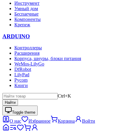
Инструмент
Умный дом
Беспаечные
Компоненты
Крепеж
ARDUINO
Контроллеры
Расширения
Корпуса, шнуры, блоки питания
WeMos-LilyGo
DfRobot
LilyPad
Pycom
Книги
Ctrl+K
Найти
Toggle theme
О нас
Избранное
Корзина
Войти