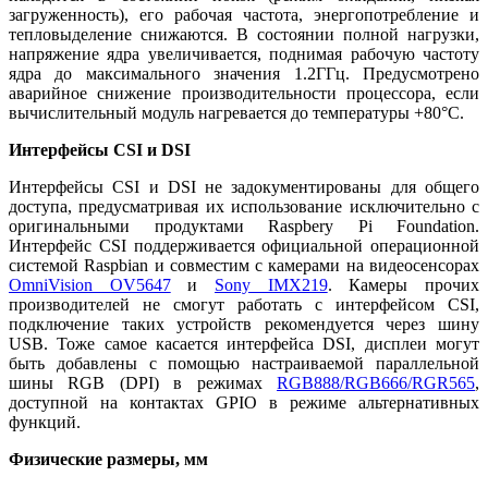
загруженность), его рабочая частота, энергопотребление и
тепловыделение снижаются. В состоянии полной нагрузки,
напряжение ядра увеличивается, поднимая рабочую частоту
ядра до максимального значения 1.2ГГц. Предусмотрено
аварийное снижение производительности процессора, если
вычислительный модуль нагревается до температуры +80°С.
Интерфейсы CSI и DSI
Интерфейсы CSI и DSI не задокументированы для общего
доступа, предусматривая их использование исключительно с
оригинальными продуктами Raspbery Pi Foundation.
Интерфейс CSI поддерживается официальной операционной
системой Raspbian и совместим с камерами на видеосенсорах
OmniVision OV5647
и
Sony IMX219
. Камеры прочих
производителей не смогут работать с интерфейсом CSI,
подключение таких устройств рекомендуется через шину
USB. Тоже самое касается интерфейса DSI, дисплеи могут
быть добавлены с помощью настраиваемой параллельной
шины RGB (DPI) в режимах
RGB888/RGB666/RGR565
,
доступной на контактах GPIO в режиме альтернативных
функций.
Физические размеры, мм