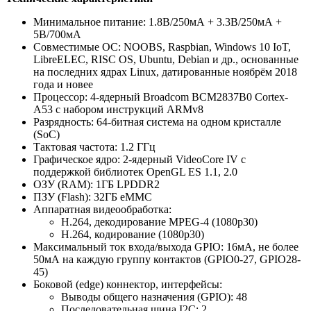
Минимальное питание: 1.8В/250мА + 3.3В/250мА +
5В/700мА
Совместимые ОС: NOOBS, Raspbian, Windows 10 IoT,
LibreELEC, RISC OS, Ubuntu, Debian и др., основанные
на последних ядрах Linux, датированные ноябрём 2018
года и новее
Процессор: 4-ядерный Broadcom BCM2837B0 Cortex-
A53 с набором инструкций ARMv8
Разрядность: 64-битная система на одном кристалле
(SoC)
Тактовая частота: 1.2 ГГц
Графическое ядро: 2-ядерный VideoCore IV с
поддержкой библиотек OpenGL ES 1.1, 2.0
ОЗУ (RAM): 1ГБ LPDDR2
ПЗУ (Flash): 32ГБ eMMC
Аппаратная видеообработка:
H.264, декодирование MPEG-4 (1080p30)
H.264, кодирование (1080p30)
Максимальный ток входа/выхода GPIO: 16мА, не более
50мА на каждую группу контактов (GPIO0-27, GPIO28-
45)
Боковой (edge) коннектор, интерфейсы:
Выводы общего назначения (GPIO): 48
Последовательная шина I2C: 2