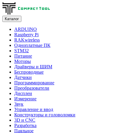
Каталог
ARDUINO
Raspberry Pi
RAKwireless
Одноплатные ПК
STM32
Питание
Моторы
Драйверы и ШИМ
Беспроводные
Датчики
Программирование
Преобразователи
Дисплеи
Измерение
Звук
Управление и ввод
Конструкторы и головоломки
3D и CNC
Разработка
Паяльное