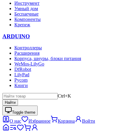
Инструмент
Умный дом
Беспаечные
Компоненты
Крепеж
ARDUINO
Контроллеры
Расширения
Корпуса, шнуры, блоки питания
WeMos-LilyGo
DfRobot
LilyPad
Pycom
Книги
Ctrl+K
Найти
Toggle theme
О нас
Избранное
Корзина
Войти