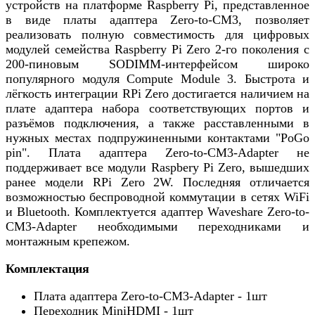
устройств на платформе Raspberry Pi, представленное
в виде платы адаптера Zero-to-CM3, позволяет
реализовать полную совместимость для цифровых
модулей семейства Raspberry Pi Zero 2-го поколения с
200-пиновым SODIMM-интерфейсом широко
популярного модуля Compute Module 3. Быстрота и
лёгкость интеграции RPi Zero достигается наличием на
плате адаптера набора соответствующих портов и
разъёмов подключения, а также расставленными в
нужных местах подпружиненными контактами "PoGo
pin". Плата адаптера Zero-to-CM3-Adapter не
поддерживает все модули Raspbery Pi Zero, вышедших
ранее модели RPi Zero 2W. Последняя отличается
возможностью беспроводной коммутации в сетях WiFi
и Bluetooth. Комплектуется адаптер Waveshare Zero-to-
CM3-Adapter необходимыми переходниками и
монтажным крепежом.
Комплектация
Плата адаптера Zero-to-CM3-Adapter - 1шт
Переходник MiniHDMI - 1шт