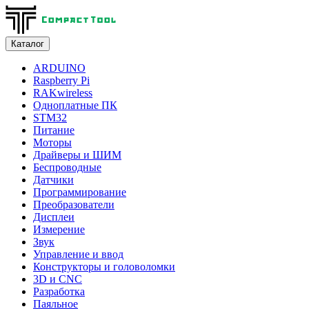
Каталог
ARDUINO
Raspberry Pi
RAKwireless
Одноплатные ПК
STM32
Питание
Моторы
Драйверы и ШИМ
Беспроводные
Датчики
Программирование
Преобразователи
Дисплеи
Измерение
Звук
Управление и ввод
Конструкторы и головоломки
3D и CNC
Разработка
Паяльное