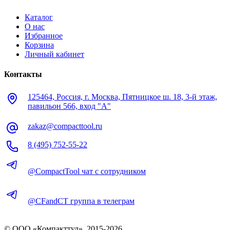
Каталог
О нас
Избранное
Корзина
Личный кабинет
Контакты
125464, Россия, г. Москва, Пятницкое ш. 18, 3-й этаж,
павильон 566, вход "А"
zakaz@compacttool.ru
8 (495) 752-55-22
@CompactTool чат с сотрудником
@CFandCT группа в телеграм
© OOO «Компакттул», 2015-
2026