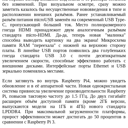
без изменений. При визуальном осмотре, сразу можно
заметить казалось бы несущественные нововведения в типе и
расположении внешних разъёмов. Ранее устанавливаемый
разъём питания microUSB заменён на современный USB Type-
C, пропускающий б
о́
льший ток. Место полноразмерного
гнезда HDMI принадлежит двум аналогичным разъёмам
стандарта micro-HDMI. Да-да, теперь новая "малинка"
способна выводить картинку на два экрана! Микросхема
памяти RAM "переехала" с нижней на верхнюю сторону
платы. В линейке USB портов появились два голубеньких
гнезда стандарта USB 3.0 с почти десятикратным
увеличением скорости, способные эффективно работать с
внешними дисками. Интерфейсные порты Ethernet и USB
зеркально поменялись местами.
Если заглянуть во внутрь Raspberry Pi4, можно увидеть
обновление и в её аппаратной части. Новая однокристальная
система привнесла увеличение производительности Raspberry
Pi, повысив тактовую частоту до 1.5 ГГц. До двух гигабайт
расширен объём доступной памяти (кроме 2ГБ версии,
выпускаются модели на 1ГБ и 4ГБ) нового стандарта
LPDDR4. При максимальной загруженности платформы,
прирост эффективности может достигать до 50 процентов в
сравнении с Raspberry Pi 3.