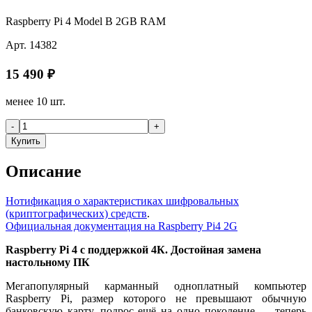
Raspberry Pi 4 Model B 2GB RAM
Арт.
14382
15 490
₽
менее 10 шт.
-
+
Купить
Описание
Нотификация о характеристиках шифровальных
(криптографических) средств
.
Официальная документация на Raspberry Pi4 2G
Raspberry Pi 4 с поддержкой 4К. Достойная замена
настольному ПК
Мегапопулярный карманный одноплатный компьютер
Raspberry Pi, размер которого не превышают обычную
банковскую карту, подрос ещё на одно поколение
—
теперь