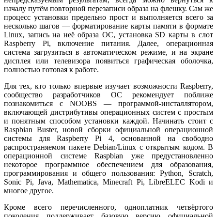
началу путём повторной перезаписи образа на флешку. Сам же
процесс установки предельно прост и выполняется всего за
несколько шагов — форматирование карты памяти в формате
Linux, запись на неё образа ОС, установка SD карты в слот
Raspberry Pi, включение питания. Далее, операционная
система загрузиться в автоматическом режиме, и на экране
дисплея или телевизора появиться графическая оболочка,
полностью готовая к работе.
Для тех, кто только впервые изучает возможности Raspberry,
сообщество разработчиков ОС рекомендует поближе
познакомиться с NOOBS — программой-инсталлятором,
включающей дистрибутивы операционных систем с простым
и понятным способом установки каждой. Начинать стоит с
Raspbian Buster, новой сборки официальной операционной
системы для Raspberry Pi 4, основанной на свободно
распространяемом пакете Debian/Linux с открытым кодом. В
операционной системе Raspbian уже предустановленно
некоторое программное обеспечением для образования,
программирования и общего пользования: Python, Scratch,
Sonic Pi, Java, Mathematica, Minecraft Pi, LibreELEC Kodi и
многое другое.
Кроме всего перечисленного, одноплатник четвёртого
поколения поддерживает базовую версию официальной