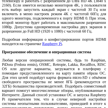
телевизору и работать с разрешением до Ultra HD 4K (3840 x
2160). Если имеется несколько мониторов 4K, у пользователя
есть выбор: запустить каждый экран с частотой 30 Гц или
включить в меню настроек режим 4K с частотой 60Гц для
одного монитора, подключенного к порту HDMI 0. При этом,
второй монитор будет работать в максимальном разрешении
1080p. Допустима одновременная настройка двух экранов в
разрешении до Full HD (1920 х 1080) с частотой 60 Гц.
Подробная информация о конфигурировании портов HDMI
находится на страничке
Raspberry Pi
.
Программное обеспечение и операционная система
Любая версия операционной системы, будь то Raspbian,
PiDora (Fedora remix), OSMC, Retropie, Lakka, RecalBox, RISC
OS или другие варианты, загружается в платформу с
помощью предустановленного на карту памяти образа ОС.
Для этих целей подойдут карты формата micro-SD с объёмом
свободного пространства не менее 8ГБ (рекомендуется от
32ГБ) большинства производителей. Подобрать совместимый
вариант помогут многочисленные обзоры, опубликованные в
Интернете. Данный способ установки ОС и запуска Raspberry
Pi примечателен тем, что в случае неверной настройки
системы неопытными пользователями, приведшей в итоге к
непредсказуемым результатам, всегда можно вернуться к