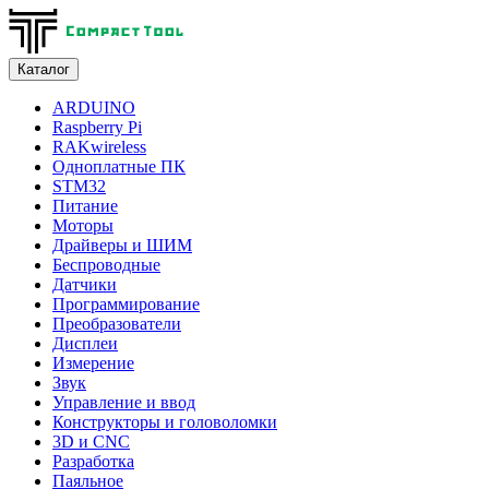
Каталог
ARDUINO
Raspberry Pi
RAKwireless
Одноплатные ПК
STM32
Питание
Моторы
Драйверы и ШИМ
Беспроводные
Датчики
Программирование
Преобразователи
Дисплеи
Измерение
Звук
Управление и ввод
Конструкторы и головоломки
3D и CNC
Разработка
Паяльное