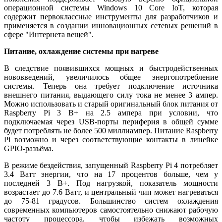
операционной системы Windows 10 Core IoT, которая
содержит первоклассные инструменты для разработчиков и
применяется в создании инновационных сетевых решений в
сфере "Интернета вещей".
Питание, охлаждение системы при нагреве
В следствие появившихся мощных и быстродейственных
нововведений, увеличилось общее энергопотребление
системы. Теперь она требует подключение источника
внешнего питания, выдающего силу тока не менее 3 ампер.
Можно использовать и старый оригинальный блок питания от
Raspberry Pi 3 B+ на 2.5 ампера при условии, что
подключаемая через USB-порты периферия в общей сумме
будет потреблять не более 500 миллиампер. Питание Raspberry
Pi возможно и через соответствующие контакты в линейке
GPIO-разъёма.
В режиме бездействия, запущенный Raspberry Pi 4 потребляет
3.4 Ватт энергии, что на 17 процентов больше, чем у
последней 3 B+. Под нагрузкой, показатель мощности
возрастает до 7.6 Ватт, и центральный чип может нагреваться
до 75-81 градусов. Большинство систем охлаждения
современных компьютеров самостоятельно снижают рабочую
частоту процессора, чтобы избежать возможных