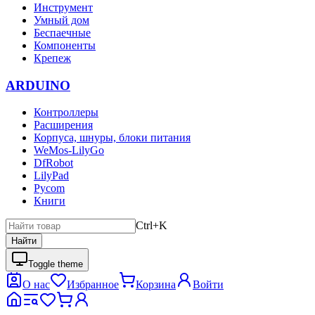
Инструмент
Умный дом
Беспаечные
Компоненты
Крепеж
ARDUINO
Контроллеры
Расширения
Корпуса, шнуры, блоки питания
WeMos-LilyGo
DfRobot
LilyPad
Pycom
Книги
Ctrl+K
Найти
Toggle theme
О нас
Избранное
Корзина
Войти