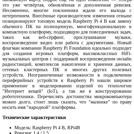
это уже четвёртая, обновлённая и дополненная ревизия.
Несомненно, многие поклонники ждали его выхода с
нетерпением. Внесённые производителем изменения отныне
позиционируют топовую модель Raspberry Pi 4 B как замену
обычного ПК на полноценную, многофункциональную и
компактную платформу, подходящую для повседневных задач,
таких как веб-сёрфинг, прослушивание музыки,
воспроизведение видео или работа с документами. Новый
флагман компании Raspberry Pi Foundation идеально подходит
для создания игровых платформ, высококлассных HiFi-
музыкальных центров с поддержкой воспроизведения онлайн
радиостанций, комплексов накопления и хранения данных,
сетевых кластерных ПК и многих других полезных
устройств. Неограниченные возможности в подключении
периферийных устройств к Raspberry Pi нашли широкое
применение в моделировании изделий по технологии
"Интернет вещей" (IoT), а так же в конструировании
робототехники. Перечислять достоинства микрокомпьютера
можно долго, стоит лишь сказать, что "малинке" по праву
носить имя "народной" платформы.
Технические характеристики
Модель: Raspberry Pi 4 B, RPi4B
Ревизия: 1.4 / 1.5