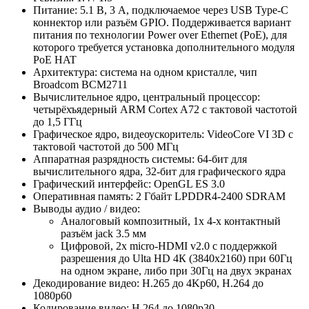
Питание: 5.1 В, 3 А, подключаемое через USB Type-C
коннектор или разъём GPIO. Поддерживается вариант
питания по технологии Power over Ethernet (PoE), для
которого требуется установка дополнительного модуля
PoE HAT
Архитектура: система на одном кристалле, чип
Broadcom BCM2711
Вычислительное ядро, центральный процессор:
четырёхъядерный ARM Cortex A72 с тактовой частотой
до 1,5 ГГц
Графическое ядро, видеоускоритель: VideoCore VI 3D с
тактовой частотой до 500 МГц
Аппаратная разрядность системы: 64-бит для
вычислительного ядра, 32-бит для графического ядра
Графический интерфейс: OpenGL ES 3.0
Оперативная память: 2 Гбайт LPDDR4-2400 SDRAM
Выводы аудио / видео:
Аналоговый композитный, 1х 4-х контактный
разъём jack 3.5 мм
Цифровой, 2х micro-HDMI v2.0 с поддержкой
разрешения до Ulta HD 4К (
3840x2160)
при 60Гц
на одном экране, либо при 30Гц на двух экранах
Декодирование видео: H.265 до 4Kp60, H.264 до
1080p60
Кодирование видео: H.264 до 1080p30