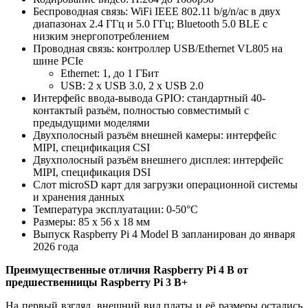
Беспроводная связь: WiFi IEEE 802.11 b/g/n/ac в двух
диапазонах 2.4 ГГц и 5.0 ГГц; Bluetooth 5.0 BLE с
низким энергопотреблением
Проводная связь: контроллер USB/Ethernet VL805 на
шине PCIe
Ethernet: 1, до 1 ГБит
USB: 2 х USB 3.0, 2 x USB 2.0
Интерфейс ввода-вывода GPIO: стандартный 40-
контактый разъём, полностью совместимый с
предыдущими моделями
Двухполосный разъём внешней камеры: интерфейс
MIPI, спецификация CSI
Двухполосный разъём внешнего дисплея: интерфейс
MIPI, спецификация DSI
Слот microSD карт для загрузки операционной системы
и хранения данных
Температура эксплуатации: 0-50
°
С
Размеры: 85 х 56 х 18 мм
Выпуск Raspberry Pi 4 Model B запланирован до января
2026 года
Преимущественные отличия Raspberry Pi 4 B от
предшественницы Raspberry Pi 3 B+
На первый взгляд, внешний вид платы и её размеры остались