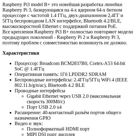
Raspberry Pi3 model B+ это новейшая разработка линейки
Raspberry Pi 3, базирующаяся на 4-х ядерном 64-х битном
процессоре с частотой 1.4 ГГц, двух-диапазонном 2,4ГГ и
5ГГц беспроводном LAN интерфейсе, Bluetooth 4.2/BLE,
высокоскоростной Ethernet с поддержкой питания PoE.
Все крепления Raspberry Pi3 B+ полностью повторяют модели
предыдущих поколений - Raspberry Pi 2 и Raspberry Pi 3,
поэтому проблем с совместимостью возникнуть не должно.
Характеристики
Процессор: Broadcom BCM2837B0, Cortex-A53 64-bit
SoC @ 1.4ГГц
Оперативная память: 1Гб LPDDR2 SDRAM
Беспроводные интерфейсы: 2.4ГГц/5ГГц WiFi 4 (IEEE
802.11.b/g/n/ac), Bluetooth 4.2 BLE
Проводные интерфейсы
Gigabit Ethernet через USB 2.0 (максимальная
скорость 300Мб/с)
Порт USB 2.0 х4
Расширение: 40-контактный разъём портов общего
назначения GPIO
Видео и звук:
Полноформатный HDMI порт
MIPI DSI порт дисплея