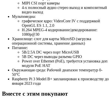
MIPI CSI порт камеры
4-х полюсный аудио стерео выход и композитный
видео выход
Мультимедиа:
графическое ядро: VideoCore IV с поддержкой
OpenGL ES 1.1, 2.0
H.264 MPEG-4 кодирование/декодирование:
1080p@30
Хранилище: слот для карты MicroSD (загрузка
операционной системы, хранение данных)
Питание:
5В/2.5A DC через порт MicroUSB
5В DC через выводы разъема GPIO
Power over Ethernet (PoE), требуется установка доп
модуля PoE HAT
Окружающая среда: Рабочий диапазон температур 0-
50°С
Raspberry Pi 3 Model B+ запланирован к производству до
января 2023 года
Вместе с этим покупают