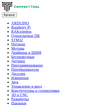
Каталог
ARDUINO
Raspberry Pi
RAKwireless
Одноплатные ПК
STM32
Питание
Моторы
Драйверы и ШИМ
Беспроводные
Датчики
Программирование
Преобразователи
Дисплеи
Измерение
Звук
Управление и ввод
Конструкторы и головоломки
3D и CNC
Разработка
Паяльное