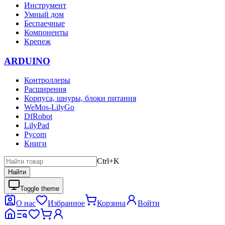
Инструмент
Умный дом
Беспаечные
Компоненты
Крепеж
ARDUINO
Контроллеры
Расширения
Корпуса, шнуры, блоки питания
WeMos-LilyGo
DfRobot
LilyPad
Pycom
Книги
Ctrl+K
Найти
Toggle theme
О нас
Избранное
Корзина
Войти