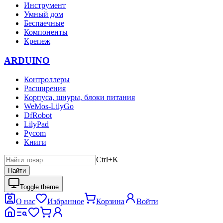
Инструмент
Умный дом
Беспаечные
Компоненты
Крепеж
ARDUINO
Контроллеры
Расширения
Корпуса, шнуры, блоки питания
WeMos-LilyGo
DfRobot
LilyPad
Pycom
Книги
Ctrl+K
Найти
Toggle theme
О нас
Избранное
Корзина
Войти