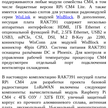
поддерживаются любые модули семейства CM4, в том
числе бюджетные версии RPi CM4 Lite. А также
имеется несколько слотов для установки радиомодулей
серии
WisLink
и модулей
WisBlock
. В дополнение,
несущая плата RAK7391 содержит несколько
аппаратных интерфейсов: HDMI, 1ГБ Ethernet c
опциональной функцией PoE, 2.5ГБ Ethernet, USB2 и
USB3, mPCIe, CSI, DSI, M.2 B-Key до 2280,
коннекторы WisConn для модулей WisBlock и
коннектор 40pin GPIO. Система питания RAK7391
оснащена разъёмами DC и Phoenix. Для контроля и
управления рабочей температуры процессора CM4
предусмотрен отдельный порт подключения
вентилятора охлаждения.
В настоящую комплектацию RAK7391 несущей платы
RPi CM4 для разработки проекта базовой
радиостанции LoRaWAN включены следующие
компоненты: вычислительный модуль Raspberry Pi
CM4 с 4ГБ ОЗУ / 32ГБ ПЗУ, уличный защитный
корпус из прочного алюминиевого сплава, антенная
плата, двухмодульный 16-канальный маршрутизатор