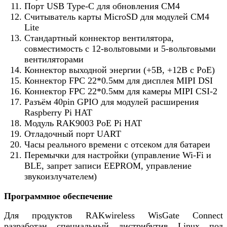
Порт USB Type-C для обновления CM4
Считыватель карты MicroSD для модулей CM4
Lite
Стандартный коннектор вентилятора,
совместимость с 12-вольтовыми и 5-вольтовыми
вентиляторами
Коннектор выходной энергии (+5В, +12В с PoE)
Коннектор FPC 22*0.5мм для дисплея MIPI DSI
Коннектор FPC 22*0.5мм для камеры MIPI СSI-2
Разъём 40pin GPIO для модулей расширения
Raspberry Pi HAT
Модуль RAK9003 PoE Pi HAT
Отладочный порт UART
Часы реального времени с отсеком для батареи
Перемычки для настройки (управление Wi-Fi и
BLE, запрет записи EEPROM, управление
звукоизлучателем)
Программное обеспечение
Для продуктов RAKwireless WisGate Connect
разработан специальный дистрибутив Linux под