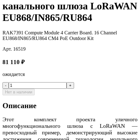
канального шлюза LoRaWAN
EU868/IN865/RU864
RAK7391 Compute Module 4 Carrier Board. 16 Channel
EU868/IN865/RU864 CM4 PoE Outdoor Kit
Арт.
16519
81 110
₽
ожидается
-
+
Нет в наличии
Описание
Этот комплект проекта уличного
многофункционального шлюза с LoRaWAN —
превосходный пример, демонстрирующий высокие
достижения современной технологии модульного