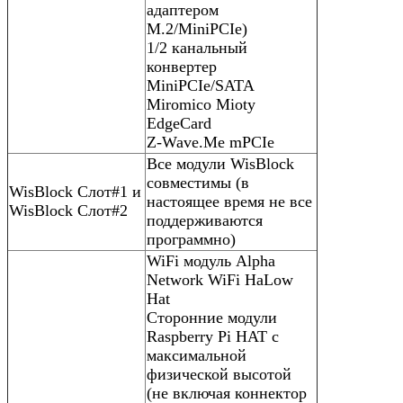
адаптером
M.2/MiniPCIe)
1/2 канальный
конвертер
MiniPCIe/SATA
Miromico Mioty
EdgeCard
Z-Wave.Me mPCIe
Все модули WisBlock
совместимы (в
WisBlock Слот#1 и
настоящее время не все
WisBlock Слот#2
поддерживаются
программно)
WiFi модуль Alpha
Network WiFi HaLow
Hat
Сторонние модули
Raspberry Pi HAT c
максимальной
физической высотой
(не включая коннектор