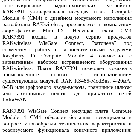
конструирования радиотехнических устройств.
RAK7391 универсальная несущая плата Compute
Module 4 (CM4) с дизайном модульного наполнения
разработана RAKwireless, производится в компактном
форм-факторе Mini-ITX. Несущая плата CM4
RAK7391 входит в новую серию продуктов
RAKwireless WisGate Connect, "заточена" под
совместную работу с вычислительными модулями
Raspberry Pi Compute Module 4 совместно с
вариативным набором встраиваемого оборудования
RAKwireless. Плата RAK7391 позволяет создавать
промышленные шлюзы с использованием
существующих модулей RAK RS485-ModBus, 4-20мА,
0-5В или цифрового ввода-вывода, граничные шлюзы
или автономные шлюзы для приватных сетей
LoRaWAN.
RAK7391 WisGate Connect несущая плата Compute
Module 4 CM4 обладает большим потенциалом в
вопросе многообразия технических характеристик и
реализуемого функционала конечного приложения: