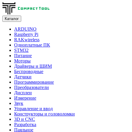
Каталог
ARDUINO
Raspberry Pi
RAKwireless
Одноплатные ПК
STM32
Питание
Моторы
Драйверы и ШИМ
Беспроводные
Датчики
Программирование
Преобразователи
Дисплеи
Измерение
Звук
Управление и ввод
Конструкторы и головоломки
3D и CNC
Разработка
Паяльное