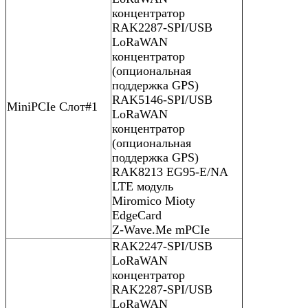
концентратор
RAK2287-SPI/USB
LoRaWAN
концентратор
(опциональная
поддержка GPS)
RAK5146-SPI/USB
MiniPCIe Слот#1
LoRaWAN
концентратор
(опциональная
поддержка GPS)
RAK8213 EG95-E/NA
LTE модуль
Miromico Mioty
EdgeCard
Z-Wave.Me mPCIe
RAK2247-SPI/USB
LoRaWAN
концентратор
RAK2287-SPI/USB
LoRaWAN