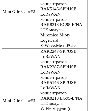
концентратор
RAK5146-SPI/USB
MiniPCIe Слот#2
LoRaWAN
концентратор
RAK8213 EG95-E/NA
LTE модуль
Miromico Mioty
EdgeCard
Z-Wave.Me mPCIe
RAK2247-SPI/USB
LoRaWAN
концентратор
RAK2287-SPI/USB
LoRaWAN
концентратор
RAK5146-SPI/USB
LoRaWAN
концентратор
RAK8213 EG95-E/NA
MiniPCIe Слот#3
LTE модуль
WiFi6 модули (с