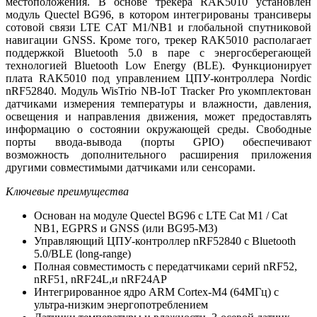
местоположения. В основе трекера RAK5010 установлен
модуль Quectel BG96, в котором интегрированы трансиверы
сотовой связи LTE CAT M1/NB1 и глобальной спутниковой
навигации GNSS. Кроме того, трекер RAK5010 располагает
поддержкой Bluetooth 5.0 в паре с энергосберегающей
технологией Bluetooth Low Energy (BLE). Функционирует
плата RAK5010 под управлением ЦПУ-контроллера Nordic
nRF52840. Модуль WisTrio NB-IoT Tracker Pro укомплектован
датчиками измерения температуры и влажности, давления,
освещения и направления движения, может предоставлять
информацию о состоянии окружающей среды. Свободные
порты ввода-вывода (порты GPIO) обеспечивают
возможность дополнительного расширения приложения
другими совместимыми датчиками или сенсорами.
Ключевые преимущества
Основан на модуле Quectel BG96 с LTE Cat M1 / Cat
NB1, EGPRS и GNSS (или BG95-M3)
Управляющий ЦПУ-контроллер nRF52840 с Bluetooth
5.0/BLE (long-range)
Полная совместимость с передатчиками серий nRF52,
nRF51, nRF24L,и nRF24AP
Интегрированное ядро ARM Cortex-M4 (64МГц) с
ультра-низким энергопотреблением