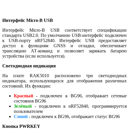
Интерфейс Micro-B USB
Интерфейс Micro-B USB соответствует спецификации
стандарта USB2.0. По умолчанию USB-интерфейс подключен
к USB-порту nRF52840. Интерфейс USB предоставляет
доступ к функциям GNSS и отладки, обеспечивает
трансляцию АТ-команд и позволяет заряжать батарею
устройства (если используется).
Светодиодная индикация
На плате RAK5010 расположено три светодиодных
индикатора, использующихся для отображения различных
состояний. Их функции:
Красный
- подключен к BG96, отображает сетевые
состояния BG96
Зелёный
- подключен к nRF52840, программируется
пользователем
Синий
- подключен к BG96, отображает статус BG96
Кнопка PWRKEY