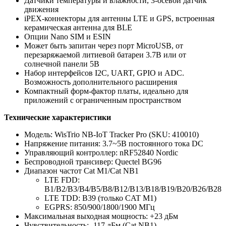
Датчики температуры и влажности, 3-осевой датчик
движения
iPEX-коннекторы для антенны LTE и GPS, встроенная
керамическая антенна для BLE
Опции Nano SIM и ESIN
Может быть запитан через порт MicroUSB, от
перезаряжаемой литиевой батареи 3.7В или от
солнечной панели 5В
Набор интерфейсов I2C, UART, GPIO и ADC.
Возможность дополнительного расширения
Компактный форм-фактор платы, идеально для
приложений с ограниченным пространством
Технические характеристики
Модель: WisTrio NB-IoT Tracker Pro (SKU: 410010)
Напряжение питания: 3.7~5В постоянного тока DC
Управляющий контроллер: nRF52840 Nordic
Беспроводной трансивер: Quectel BG96
Диапазон частот Cat M1/Cat NB1
LTE FDD:
B1/B2/B3/B4/B5/B8/B12/B13/B18/B19/B20/B26/B28
LTE TDD: B39 (только CAT M1)
EGPRS: 850/900/1800/1900 МГц
Максимальная выходная мощность: +23 дБм
Чувствительность: -117 дБм (Cat NB1)