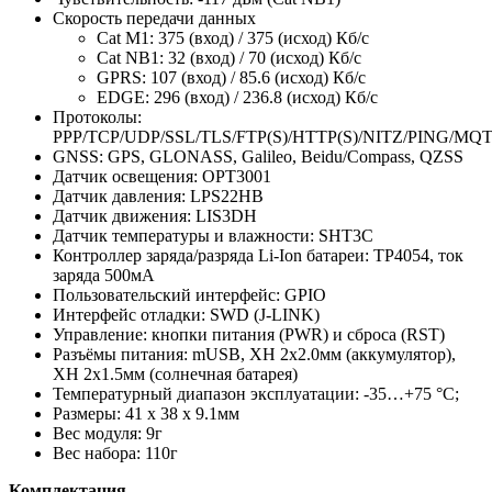
Скорость передачи данных
Cat M1: 375 (вход) / 375 (исход) Кб/с
Cat NB1: 32 (вход) / 70 (исход) Кб/с
GPRS: 107 (вход) / 85.6 (исход) Кб/с
EDGE: 296 (вход) / 236.8 (исход) Кб/с
Протоколы:
PPP/TCP/UDP/SSL/TLS/FTP(S)/HTTP(S)/NITZ/PING/MQ
GNSS: GPS, GLONASS, Galileo, Beidu/Compass, QZSS
Датчик освещения: OPT3001
Датчик давления: LPS22HB
Датчик движения: LIS3DH
Датчик температуры и влажности: SHT3C
Контроллер заряда/разряда Li-Ion батареи: TP4054, ток
заряда 500мА
Пользовательский интерфейс: GPIO
Интерфейс отладки: SWD (J-LINK)
Управление: кнопки питания (PWR) и сброса (RST)
Разъёмы питания: mUSB, XH 2х2.0мм (аккумулятор),
XH 2х1.5мм (солнечная батарея)
Температурный диапазон эксплуатации: -35…+75 °C;
Размеры: 41 х 38 х 9.1мм
Вес модуля: 9г
Вес набора: 110г
Комплектация