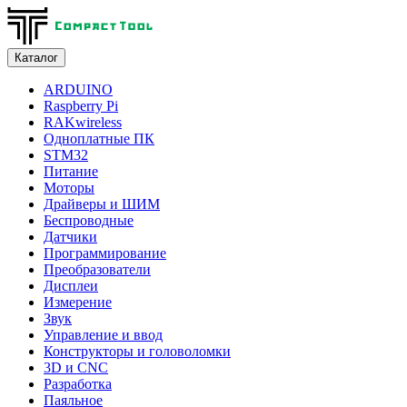
Каталог
ARDUINO
Raspberry Pi
RAKwireless
Одноплатные ПК
STM32
Питание
Моторы
Драйверы и ШИМ
Беспроводные
Датчики
Программирование
Преобразователи
Дисплеи
Измерение
Звук
Управление и ввод
Конструкторы и головоломки
3D и CNC
Разработка
Паяльное