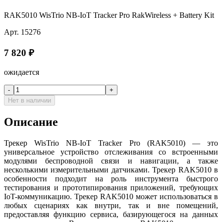
RAK5010 WisTrio NB-IoT Tracker Pro RakWireless + Battery Kit
Арт.
15276
7 820
₽
ожидается
-
+
Нет в наличии
Описание
Трекер WisTrio NB-IoT Tracker Pro (RAK5010) — это
универсальное устройство отслеживания со встроенными
модулями беспроводной связи и навигации, а также
несколькими измерительными датчиками. Трекер RAK5010 в
особенности подходит на роль инструмента быстрого
тестирования и прототипирования приложений, требующих
IoT-коммуникацию. Трекер RAK5010 может использоваться в
любых сценариях как внутри, так и вне помещений,
предоставляя функцию сервиса, базирующегося на данных