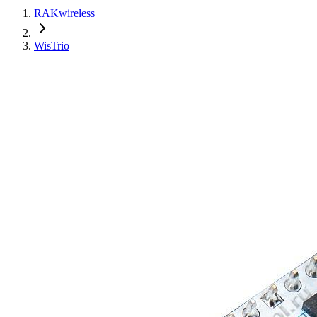
RAKwireless
WisTrio