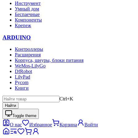
Инструмент
Умный дом
Беспаечные
Компоненты
Крепеж
ARDUINO
Контроллеры
Расширения
Корпуса, шнуры, блоки питания
WeMos-LilyGo
DfRobot
LilyPad
Pycom
Книги
Ctrl+K
Найти
Toggle theme
О нас
Избранное
Корзина
Войти