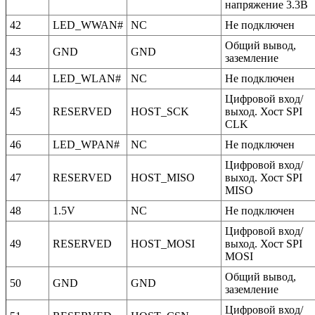
напряжение 3.3В
42
LED_WWAN#
NC
Не подключен
Общий вывод,
43
GND
GND
заземление
44
LED_WLAN#
NC
Не подключен
Цифровой вход/
45
RESERVED
HOST_SCK
выход. Хост SPI
CLK
46
LED_WPAN#
NC
Не подключен
Цифровой вход/
47
RESERVED
HOST_MISO
выход. Хост SPI
MISO
48
1.5V
NC
Не подключен
Цифровой вход/
49
RESERVED
HOST_MOSI
выход. Хост SPI
MOSI
Общий вывод,
50
GND
GND
заземление
Цифровой вход/