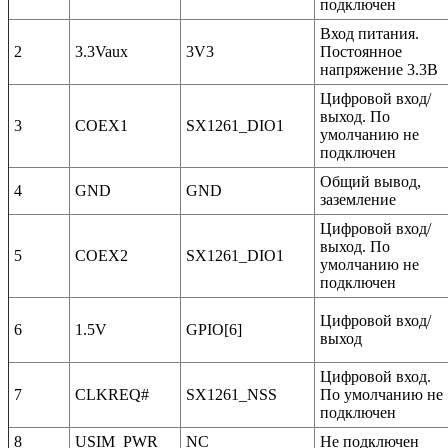
подключен
Вход питания.
2
3.3Vaux
3V3
Постоянное
напряжение 3.3В
Цифровой вход/
выход. По
3
COEX1
SX1261_DIO1
умолчанию не
подключен
Общий вывод,
4
GND
GND
заземление
Цифровой вход/
выход. По
5
COEX2
SX1261_DIO1
умолчанию не
подключен
Цифровой вход/
6
1.5V
GPIO[6]
выход
Цифровой вход.
7
CLKREQ#
SX1261_NSS
По умолчанию не
подключен
8
USIM_PWR
NC
Не подключен