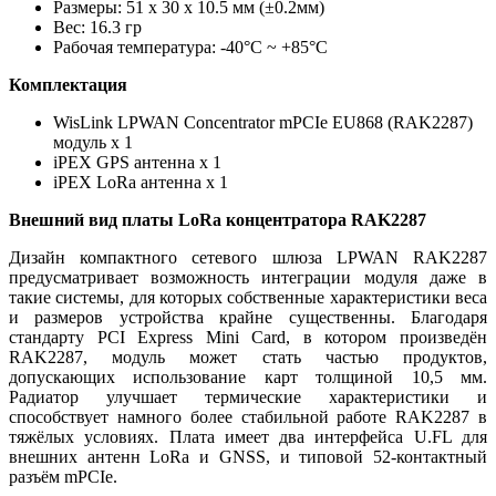
Размеры: 51 х 30 х 10.5 мм (±0.2мм)
Вес: 16.3 гр
Рабочая температура: -40°C ~ +85°C
Комплектация
WisLink LPWAN Concentrator mPCIe EU868 (RAK2287)
модуль х 1
iPEX GPS антенна х 1
iPEX LoRa антенна х 1
Внешний вид платы LoRa концентратора RAK2287
Дизайн компактного сетевого шлюза LPWAN RAK2287
предусматривает возможность интеграции модуля даже в
такие системы, для которых собственные характеристики веса
и размеров устройства крайне существенны. Благодаря
стандарту PCI Express Mini Card, в котором произведён
RAK2287, модуль может стать частью продуктов,
допускающих использование карт толщиной 10,5 мм.
Радиатор улучшает термические характеристики и
способствует намного более стабильной работе RAK2287 в
тяжёлых условиях. Плата имеет два интерфейса U.FL для
внешних антенн LoRa и GNSS, и типовой 52-контактный
разъём mPCIe.