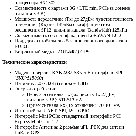
процессора SX1302
Совместимость с картами 3G / LTE mini PCIe (в домене
питания 3.3 В).
Мощность передатчика (Tx) до 27дБм, чувствительность
приёмника (Rx) до -139дБм с коэффициентом
расширения SF12, ширина канала (Bandwidth) 125кГц
Совместимость со спецификацией LoRaWAN 1.0.2
Поддержка глобального безлицензионного диапазона
EU868
Встроенный модуль ZOE-M8Q GPS
Технические характеристики
Модель и версия: RAK2287-S3 ver В интерфейс SPI
(
SKU:515000
)
Питание: 3.0 ~ 3.6В (типовое 3.3В)
Энергопотребление
Передача сигнала Tx (мощность Tx 27дБм,
питание 3.3В): 511-513 мА
Приём сигнала Rx (Tx отключен): 70-101 мА
Интерфейсы: UART, SPI, I2C, GPIO
Интерфейс Mini PCIe: стандартный интерфейс PCI
Express Mini Card 1.2
Интерфейс Антенна: 2 разъёма uFL iPEX для антенн
LoRa и GPS