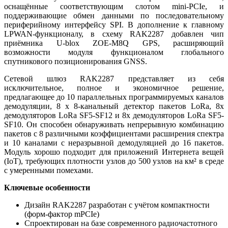
оснащённые соответствующим слотом mini-PCIe, и
поддерживающие обмен данными по последовательному
периферийному интерфейсу SPI. В дополнение к главному
LPWAN-функционалу, в схему RAK2287 добавлен чип
приёмника U-blox ZOE-M8Q GPS, расширяющий
возможности модуля функционалом глобального
спутникового позиционирования GNSS.
Сетевой шлюз RAK2287 представляет из себя
исключительное, полное и экономичное решение,
предлагающее до 10 параллельных программируемых каналов
демодуляции, 8 х 8-канальный детектор пакетов LoRa, 8х
демодуляторов LoRa SF5-SF12 и 8х демодуляторов LoRa SF5-
SF10. Он способен обнаруживать непрерывную комбинацию
пакетов с 8 различными коэффициентами расширения спектра
и 10 каналами с неразрывной демодуляцией до 16 пакетов.
Модуль хорошо подходит для приложений Интернета вещей
(IoT), требующих плотности узлов до 500 узлов на км² в среде
с умеренными помехами.
Ключевые особенности
Дизайн RAK2287 разработан с учётом компактности
(форм-фактор mPCIe)
Спроектирован на базе современного радиочастотного