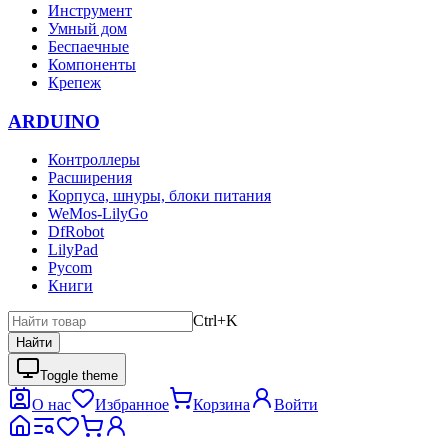
Инструмент
Умный дом
Беспаечные
Компоненты
Крепеж
ARDUINO
Контроллеры
Расширения
Корпуса, шнуры, блоки питания
WeMos-LilyGo
DfRobot
LilyPad
Pycom
Книги
Ctrl+K
Найти
Toggle theme
О нас
Избранное
Корзина
Войти