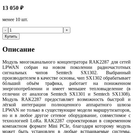
13 050
₽
менее 10 шт.
-
+
Купить
Описание
Модуль многоканального концентратора RAK2287 для сетей
LPWAN собран на новом поколении радиочастотных
сигнальных чипов Semtech SX1302. Выбранный
производителем в качестве основы, чип SX1302 обрабатывает
бóльший объём трафика, работает на пониженном
энергопотреблении и имеет меньшее тепловыделение (в
отличии от аналогов Semtech SX1301 и Semtech SX1308).
Модуль RAK2287 предоставляет возможность быстрой и
лёгкой интеграции полноценного аппаратного шлюза
LPWAN не только в существующие модели маршрутизаторов,
но и в любое другое сетевое оборудование, совместимое с
технологией LoRa. RAK2287 спроектирован в современном
компактном формате Mini PCIe, благодаря которому модуль
может быть установлен в любые встраиваемые системы,