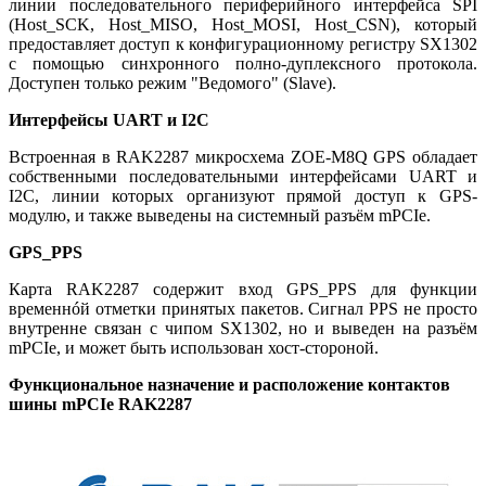
линии последовательного периферийного интерфейса SPI
(Host_SCK, Host_MISO, Host_MOSI, Host_CSN), который
предоставляет доступ к конфигурационному регистру SX1302
с помощью синхронного полно-дуплексного протокола.
Доступен только режим "Ведомого" (Slave).
Интерфейсы UART и I2C
Встроенная в RAK2287 микросхема ZOE-M8Q GPS обладает
собственными последовательными интерфейсами UART и
I2C, линии которых организуют прямой доступ к GPS-
модулю, и также выведены на системный разъём mPCIe.
GPS_PPS
Карта RAK2287 содержит вход GPS_PPS для функции
временнóй отметки принятых пакетов. Сигнал PPS не просто
внутренне связан с чипом SX1302, но и выведен на разъём
mPCIe, и может быть использован хост-стороной.
Функциональное назначение и расположение контактов
шины mPCIe RAK2287