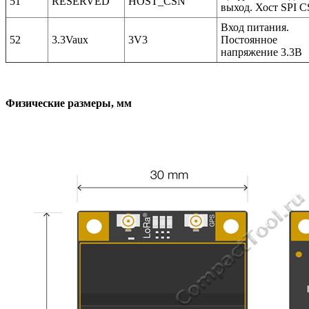
51
RESERVED
HOST_CSN
выход. Хост SPI C
Вход питания.
52
3.3Vaux
3V3
Постоянное
напряжение 3.3В
Физические размеры, мм