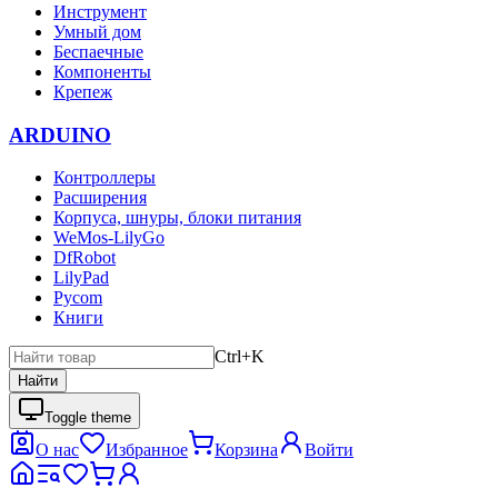
Инструмент
Умный дом
Беспаечные
Компоненты
Крепеж
ARDUINO
Контроллеры
Расширения
Корпуса, шнуры, блоки питания
WeMos-LilyGo
DfRobot
LilyPad
Pycom
Книги
Ctrl+K
Найти
Toggle theme
О нас
Избранное
Корзина
Войти