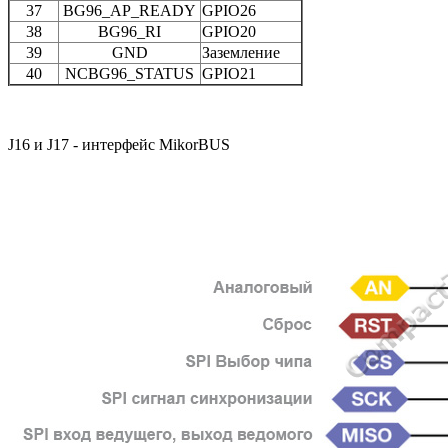
37
BG96_AP_READY
GPIO26
38
BG96_RI
GPIO20
39
GND
Заземление
40
NCBG96_STATUS
GPIO21
J16 и J17 - интерфейс MikorBUS