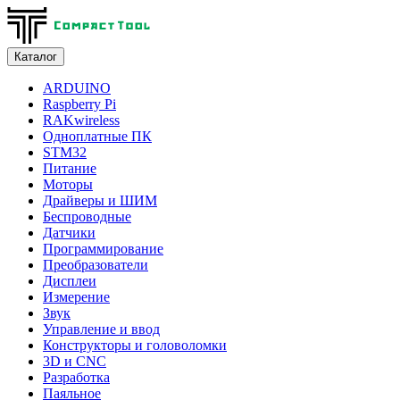
Каталог
ARDUINO
Raspberry Pi
RAKwireless
Одноплатные ПК
STM32
Питание
Моторы
Драйверы и ШИМ
Беспроводные
Датчики
Программирование
Преобразователи
Дисплеи
Измерение
Звук
Управление и ввод
Конструкторы и головоломки
3D и CNC
Разработка
Паяльное