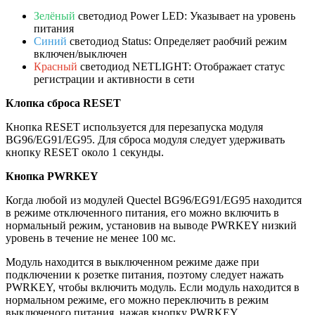
Зелёный
светодиод Power LED: Указывает на уровень
питания
Синий
светодиод Status: Определяет раобчий режим
включен/выключен
Красный
светодиод NETLIGHT: Отображает статус
регистрации и активности в сети
Клопка сброса RESET
Кнопка RESET используется для перезапуска модуля
BG96/EG91/EG95. Для сброса модуля следует удерживать
кнопку RESET около 1 секунды.
Кнопка PWRKEY
Когда любой из модулей Quectel BG96/EG91/EG95 находится
в режиме отключенного питания, его можно включить в
нормальный режим, установив на выводе PWRKEY низкий
уровень в течение не менее 100 мс.
Модуль находится в выключенном режиме даже при
подключении к розетке питания, поэтому следует нажать
PWRKEY, чтобы включить модуль. Если модуль находится в
нормальном режиме, его можно переключить в режим
выключеного питания, нажав кнопку PWRKEY.