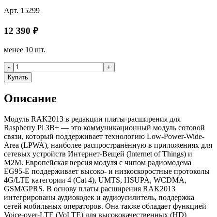
Арт.
15299
12 390
₽
менее 10 шт.
-
+
Купить
Описание
Модуль RAK2013 в редакции платы-расширения для
Raspberry Pi 3B+ — это коммуникационный модуль сотовой
связи, который поддерживает технологию Low-Power-Wide-
Area (LPWA), наиболее распространённую в приложениях для
сетевых устройств Интернет-Вещей (Internet of Things) и
M2M. Европейская версия модуля с чипом радиомодема
EG95-E поддерживает высоко- и низкоскоростные протоколы
4G/LTE категории 4 (Cat 4), UMTS, HSUPA, WCDMA,
GSM/GPRS. В основу платы расширения RAK2013
интегрированы аудиокодек и аудиоусилитель, поддержка
сетей мобильных операторов. Она также обладает функцией
Voice-over-LTE (VoLTE) для высококачественных (HD)