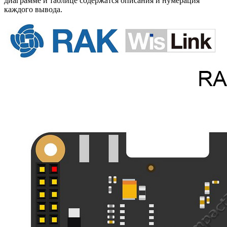
диаграмме и таблице содержатся описания и нумерация
каждого вывода.