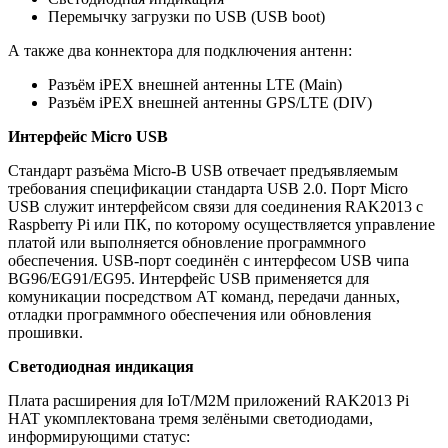
Перемычку загрузки по USB (USB boot)
А также два коннектора для подключения антенн:
Разъём iPEX внешней антенны LTE (Main)
Разъём iPEX внешней антенны GPS/LTE (DIV)
Интерфейс Micro USB
Стандарт разъёма Micro-B USB отвечает предъявляемым
требования спецификации стандарта USB 2.0. Порт Micro
USB служит интерфейсом связи для соединения RAK2013 с
Raspberry Pi или ПК, по которому осуществляется управление
платой или выполняется обновление программного
обеспечения. USB-порт соединён с интерфесом USB чипа
BG96/EG91/EG95. Интерфейс USB применяется для
комуникации посредством АТ команд, передачи данных,
отладки программного обеспечения или обновления
прошивки.
Светодиодная индикация
Плата расширения для IoT/M2M приложений RAK2013 Pi
HAT укомплектована тремя зелёными светодиодами,
информирующими статус: