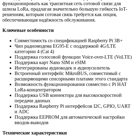
функционировать как транзитная сеть сотовой связи для
шлюза LoRa, прадлагая значительно большую гибкость IoT-
решениям, которым сотовая связь требуется как опция,
обеспечивающая надёжность обслуживания.
Ключевые особенности
Совместимость со спецификацией Raspberry Pi 3B+
Чип радиомодема EG95-E с поддержкой 4G/LTE
категории 4 (Cat 4)
Поддержка голосовой функции Voice-over-LTE (VoLTE)
Поддержка карт Nano SIM и eSIM
Интегрированы аудиокодек и аудиоусилитель
Встроенный интерфейс MikroBUS, совместимый с
расширяющими сенсорными платами этого стандарта
Возможность функционирования совместно с Pi HAT
LoRa-концентратором
Поддержка USB коннектора для высокоскоростной
передачи данных
Поддержка Raspberry Pi интерфейсов I2C, GPIO, UART
и ADC
Поддержка EEPROM для автоматической настройки
вводов-выводов
Технические характеристики