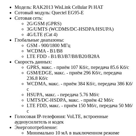
Модель: RAK2013 WisLink Cellular Pi HAT
Сотовый модуль: Quectel EG95-E
Сотовая сеть:
2G/GSM (GPRS)
3G/UMTS (WCDMS/DC-HSDPA/HSUPA)
4G/LTE (Cat 4)
Глобальные диапазоны:
GSM - 900/1800 МГц
WCDMA - B1/B8
LTE FDD - B1/B3/B7/B8/B20/B28A
Скорость данных:
GPRS, макс. - приём 107 Кб/с, передача 85.6 Кб/с
GSM/EDGE, макс. - приём 296 Кб/с, передача
236.8 Кб/с
WCDMA, макс. - приём 384 Кб/с, передача 386 Кб/
с
HSUPA, макс. - передача 5.76 Мб/с
UMTS/DC-HSDPA, макс. - приём 42 Мб/с
LTE FDD, макс. - приём 150 Мб/с, передача 50 Мб/
с
Голосовая IP-телефония: VoLTE, встроенные
аудиоусилитель и кодек
Энергопотребление:
Минимально 10 мА в выключенном режиме