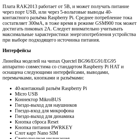
Плата RAK2013 работает от 5В, и может получать питание
через порт USB, или через 5-вольтовые выводы 40-
контактного разъёма Raspberry Pi. Среднее потребление тока
состатвляет 300мА, в тоже время в режиме GSM900 ток может
достигать пиковых 2А. Следует внимательно учитывать
максимальные характеристики энергопотребления устройства
при выборе подходящего источника питания.
Интерфейсы
Линейка моделей на чипах Quectel BG96/EG91/EG95
аппаратно совместима со стандартом Raspberry Pi HAT и
оснащена следующими интерфейсами, выводами,
перемычками, кнопками и разъёмами:
40-контакный разъём Raspberry Pi
Micro USB
Коннектор MikroBUS
Гнездо-выход для наушников
Гнездо-вход для микрофона
Гнездо-выход для динамика
Кнопка сброса Reset
Кнопка питания PWRKEY
Слот карт Nano SIM
Светодиодная индикация