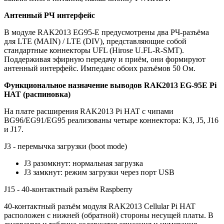
Антенный РЧ интерфейс
В модуле RAK2013 EG95-E предусмотрены два РЧ-разъёма
для LTE (MAIN) / LTE (DIV), представляющие собой
стандартные коннекторы UFL (Hirose U.FL-R-SMT).
Поддерживая эфирную передачу и приём, они формируют
антенный интерфейс. Импеданс обоих разъёмов 50 Ом.
Функциональное назначение выводов RAK2013 EG-95E Pi
HAT (распиновка)
На плате расширения RAK2013 Pi HAT с чипами
BG96/EG91/EG95 реализованы четыре коннектора: K3, J5, J16
и J17.
J3 - перемычка загрузки (boot mode)
J3 разомкнут: нормальная загрузка
J3 замкнут: режим загрузки через порт USB
J15 - 40-контактный разъём Raspberry
40-контактный разъём модуля RAK2013 Cellular Pi HAT
расположен с нижней (обратной) стороны несущей платы. В