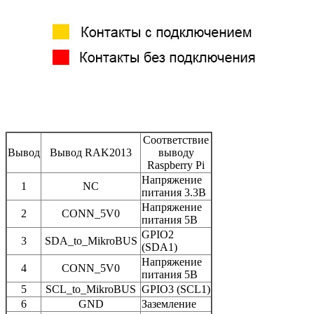
Соответствие
Вывод
Вывод RAK2013
выводу
Raspberry Pi
Напряжение
1
NC
питания 3.3В
Напряжение
2
CONN_5V0
питания 5В
GPIO2
3
SDA_to_MikroBUS
(SDA1)
Напряжение
4
CONN_5V0
питания 5В
5
SCL_to_MikroBUS
GPIO3 (SCL1)
6
GND
Заземление