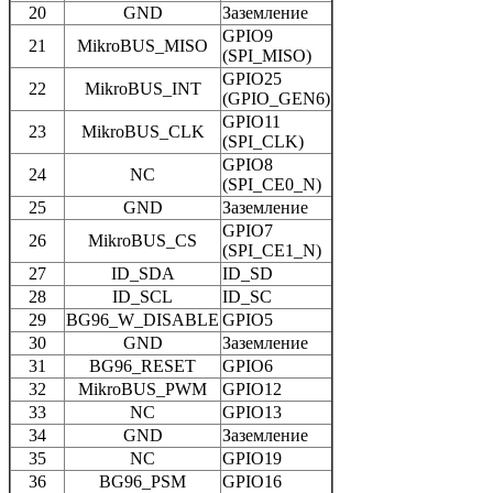
20
GND
Заземление
GPIO9
21
MikroBUS_MISO
(SPI_MISO)
GPIO25
22
MikroBUS_INT
(GPIO_GEN6)
GPIO11
23
MikroBUS_CLK
(SPI_CLK)
GPIO8
24
NC
(SPI_CE0_N)
25
GND
Заземление
GPIO7
26
MikroBUS_CS
(SPI_CE1_N)
27
ID_SDA
ID_SD
28
ID_SCL
ID_SC
29
BG96_W_DISABLE
GPIO5
30
GND
Заземление
31
BG96_RESET
GPIO6
32
MikroBUS_PWM
GPIO12
33
NC
GPIO13
34
GND
Заземление
35
NC
GPIO19
36
BG96_PSM
GPIO16