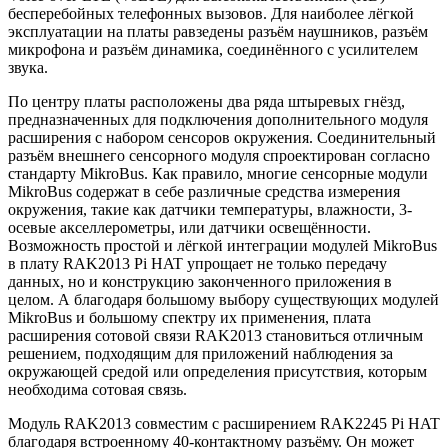
бесперебойных телефонных вызовов. Для наиболее лёгкой
эксплуатации на платы равзедены разъём наушников, разъём
микрофона и разъём динамика, соединённого с усилителем
звука.
По центру платы расположены два ряда штыревых гнёзд,
предназначенных для подключения дополнительного модуля
расширения с набором сенсоров окружения. Соединительный
разъём внешнего сенсорного модуля спроектирован согласно
стандарту MikroBus. Как правило, многие сенсорные модули
MikroBus содержат в себе различные средства измерения
окружения, такие как датчики температуры, влажности, 3-
осевые акселлерометры, или датчики освещённости.
Возможность простой и лёгкой интеграции модулей MikroBus
в плату RAK2013 Pi HAT упрощает не только передачу
данных, но и конструкцию законченного приложения в
целом. А благодаря большому выбору существующих модулей
MikroBus и большому спектру их применения, плата
расширения сотовой связи RAK2013 становиться отличным
решением, подходящим для приложений наблюдения за
окружающей средой или определения присутствия, которым
необходима сотовая связь.
Модуль RAK2013 совместим с расширением RAK2245 Pi HAT
благодаря встроенному 40-контактному разъёму. Он может