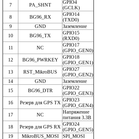
GPIO4
7
PA_SHNT
(GCLK)
GPIO14
8
BG96_RX
(TXD0)
9
GND
Заземление
GPIO15
10
BG96_TX
(RXD0)
GPIO17
11
NC
(GPIO_GEN0)
GPIO18
12
BG96_PWRKEY
(GPIO_GEN1)
GPIO27
13
RST_MikroBUS
(GPIO_GEN2)
14
GND
Заземление
GPIO22
15
BG96_DTR
(GPIO_GEN3)
GPIO23
16
Резерв для GPS TX
(GPIO_GEN4)
Напряжение
17
NC
питания 3.3В
GPIO24
18
Резерв для GPS RX
(GPIO_GEN5)
19
MikroBUS_MOSI
SPI_MOSI