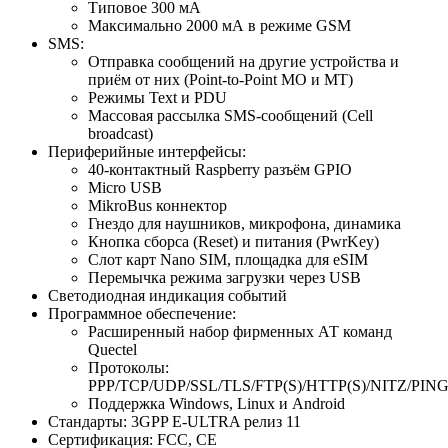
Типовое 300 мА
Максимально 2000 мА в режиме GSM
SMS:
Отправка сообщений на другие устройства и
приём от них (Point-to-Point MO и MT)
Режимы Text и PDU
Массовая рассылка SMS-сообщений (Cell
broadcast)
Периферийные интерфейсы:
40-контактный Raspberry разъём GPIO
Micro USB
MikroBus коннектор
Гнездо для наушников, микрофона, динамика
Кнопка сборса (Reset) и питания (PwrKey)
Слот карт Nano SIM, площадка для eSIM
Перемычка режима загрузки через USB
Светодиодная индикация событий
Программное обеспечение:
Расширенный набор фирменных АТ команд
Quectel
Протоколы:
PPP/TCP/UDP/SSL/TLS/FTP(S)/HTTP(S)/NITZ/PI
Поддержка Windows, Linux и Android
Стандарты: 3GPP E-ULTRA релиз 11
Сертификация: FCC, CE