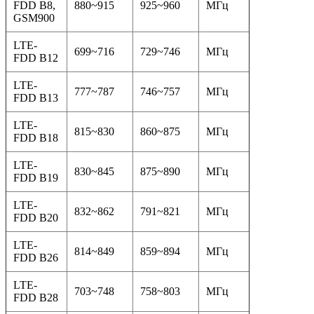
FDD B8,
880~915
925~960
МГц
GSM900
LTE-
699~716
729~746
МГц
FDD B12
LTE-
777~787
746~757
МГц
FDD B13
LTE-
815~830
860~875
МГц
FDD B18
LTE-
830~845
875~890
МГц
FDD B19
LTE-
832~862
791~821
МГц
FDD B20
LTE-
814~849
859~894
МГц
FDD B26
LTE-
703~748
758~803
МГц
FDD B28