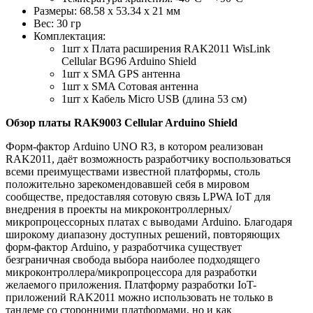
Размеры: 68.58 х 53.34 х 21 мм
Вес: 30 гр
Комплектация:
1шт х Плата расширения RAK2011 WisLink
Cellular BG96 Arduino Shield
1шт х SMA GPS антенна
1шт х SMA Сотовая антенна
1шт х Кабель Micro USB (длина 53 см)
Обзор платы RAK9003 Cellular Arduino Shield
Форм-фактор Arduino UNO R3, в котором реализован
RAK2011, даёт возможность разработчику воспользоваться
всеми преимуществами известной платформы, столь
положительно зарекомендовавшей себя в мировом
сообществе, предоставляя сотовую связь LPWA IoT для
внедрения в проекты на микроконтроллерных/
микропроцессорных платах с выводами Arduino. Благодаря
широкому диапазону доступных решений, повторяющих
форм-фактор Arduino, у разработчика существует
безграничная свобода выбора наиболее подходящего
микроконтроллера/микропроцессора для разработки
желаемого приложения. Платформу разработки IoT-
приложений RAK2011 можно использовать не только в
тандеме со сторонними платформами, но и как