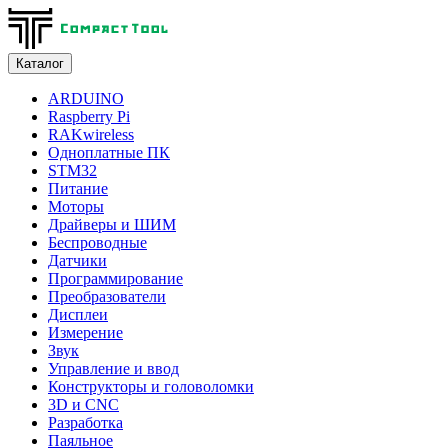
Каталог
ARDUINO
Raspberry Pi
RAKwireless
Одноплатные ПК
STM32
Питание
Моторы
Драйверы и ШИМ
Беспроводные
Датчики
Программирование
Преобразователи
Дисплеи
Измерение
Звук
Управление и ввод
Конструкторы и головоломки
3D и CNC
Разработка
Паяльное