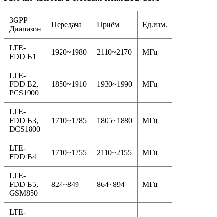
3GPP
Передача
Приём
Ед.изм.
Диапазон
LTE-
1920~1980
2110~2170
МГц
FDD B1
LTE-
FDD B2,
1850~1910
1930~1990
МГц
PCS1900
LTE-
FDD B3,
1710~1785
1805~1880
МГц
DCS1800
LTE-
1710~1755
2110~2155
МГц
FDD B4
LTE-
FDD B5,
824~849
864~894
МГц
GSM850
LTE-