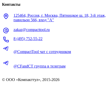
Контакты
125464, Россия, г. Москва, Пятницкое ш. 18, 3-й этаж,
павильон 566, вход "А"
zakaz@compacttool.ru
8 (495) 752-55-22
@CompactTool чат с сотрудником
@CFandCT группа в телеграм
© OOO «Компакттул», 2015-
2026