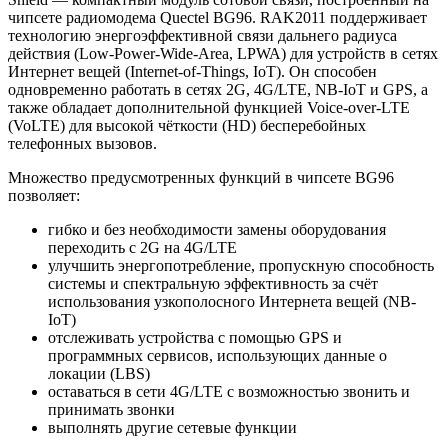
чипсете радиомодема Quectel BG96. RAK2011 поддерживает
технологию энергоэффективной связи дальнего радиуса
действия (Low-Power-Wide-Area, LPWA) для устройств в сетях
Интернет вещей (Internet-of-Things, IoT). Он способен
одновременно работать в сетях 2G, 4G/LTE, NB-IoT и GPS, а
также обладает дополнительной функцией Voice-over-LTE
(VoLTE) для высокой чёткости (HD) бесперебойных
телефонных вызовов.
Множество предусмотренных функций в чипсете BG96
позволяет:
гибко и без необходимости замены оборудования
переходить с 2G на 4G/LTE
улучшить энергопотребление, пропускную способность
системы и спектральную эффективность за счёт
использования узкополосного Интернета вещей (NB-
IoT)
отслеживать устройства с помощью GPS и
программных сервисов, использующих данные о
локации (LBS)
оставаться в сети 4G/LTE с возможностью звонить и
принимать звонки
выполнять другие сетевые функции