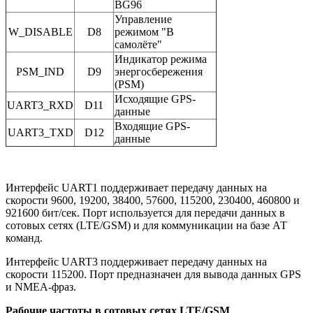
BG96
Управление
W_DISABLE
D8
режимом "В
самолёте"
Индикатор режима
PSM_IND
D9
энергосбережения
(PSM)
Исходящие GPS-
UART3_RXD
D11
данные
Входящие GPS-
UART3_TXD
D12
данные
Интерфейс UART1 поддерживает передачу данных на
скорости 9600, 19200, 38400, 57600, 115200, 230400, 460800 и
921600 бит/сек. Порт используется для передачи данных в
сотовых сетях (LTE/GSM) и для коммуникации на базе АТ
команд.
Интерфейс UART3 поддерживает передачу данных на
скорости 115200. Порт предназначен для вывода данных GPS
и NMEA-фраз.
Рабочие частоты в сотовых сетях LTE/GSM