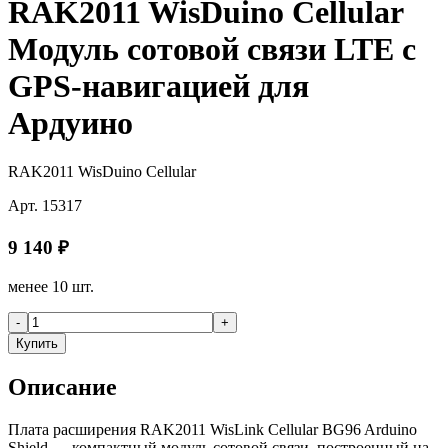
RAK2011 WisDuino Cellular
Модуль сотовой связи LTE с
GPS-навигацией для
Ардуино
RAK2011 WisDuino Cellular
Арт.
15317
9 140
₽
менее 10 шт.
-
+
Купить
Описание
Плата расширения RAK2011 WisLink Cellular BG96 Arduino
Shield — компактный модуль сотовой связи, построенный на