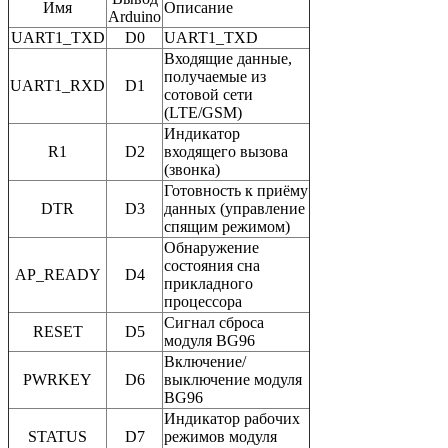
Имя
Описание
Arduino
UART1_TXD
D0
UART1_TXD
Входящие данные,
получаемые из
UART1_RXD
D1
сотовой сети
(LTE/GSM)
Индикатор
R1
D2
входящего вызова
(звонка)
Готовность к приёму
DTR
D3
данных (управление
спящим режимом)
Обнаружение
состояния сна
AP_READY
D4
прикладного
процессора
Сигнал сброса
RESET
D5
модуля BG96
Включение/
PWRKEY
D6
выключение модуля
BG96
Индикатор рабочих
STATUS
D7
режимов модуля