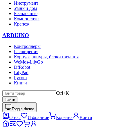
Инструмент
Умный дом
Беспаечные
Компоненты
Крепеж
ARDUINO
Контроллеры
Расширения
Корпуса, шнуры, блоки питания
WeMos-LilyGo
DfRobot
LilyPad
Pycom
Книги
Ctrl+K
Найти
Toggle theme
О нас
Избранное
Корзина
Войти