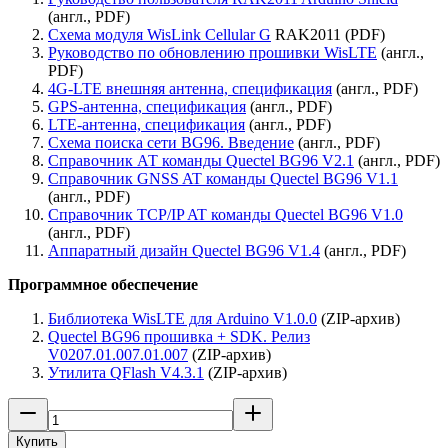
(англ., PDF)
Схема модуля WisLink Cellular G
RAK2011 (PDF)
Руководство по обновлению прошивки WisLTE
(англ.,
PDF)
4G-LTE внешняя антенна, спецификация
(англ., PDF)
GPS-антенна, спецификация
(англ., PDF)
LTE-антенна, спецификация
(англ., PDF)
Схема поиска сети BG96. Введение
(англ., PDF)
Справочник АТ команды Quectel BG96 V2.1
(англ., PDF)
Справочник GNSS AT команды Quectel BG96 V1.1
(англ., PDF)
Справочник TCP/IP AT команды Quectel BG96 V1.0
(англ., PDF)
Аппаратный дизайн Quectel BG96 V1.4
(англ., PDF)
Программное обеспечение
Библиотека WisLTE для Arduino V1.0.0
(ZIP-архив)
Quectel BG96 прошивка + SDK. Релиз
V0207.01.007.01.007
(ZIP-архив)
Утилита QFlash V4.3.1
(ZIP-архив)
Купить