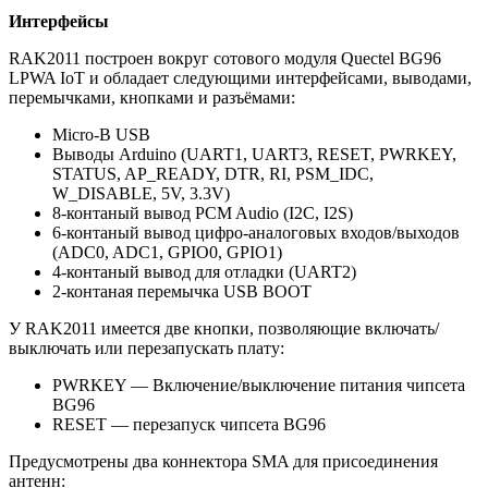
Интерфейсы
RAK2011 построен вокруг сотового модуля Quectel BG96
LPWA IoT и обладает следующими интерфейсами, выводами,
перемычками, кнопками и разъёмами:
Micro-B USB
Выводы Arduino (UART1, UART3, RESET, PWRKEY,
STATUS, AP_READY, DTR, RI, PSM_IDC,
W_DISABLE, 5V, 3.3V)
8-контаный вывод PCM Audio (I2C, I2S)
6-контаный вывод цифро-аналоговых входов/выходов
(ADC0, ADC1, GPIO0, GPIO1)
4-контаный вывод для отладки (UART2)
2-контаная перемычка USB BOOT
У RAK2011 имеется две кнопки, позволяющие включать/
выключать или перезапускать плату:
PWRKEY — Включение/выключение питания чипсета
BG96
RESET — перезапуск чипсета BG96
Предусмотрены два коннектора SMA для присоединения
антенн: