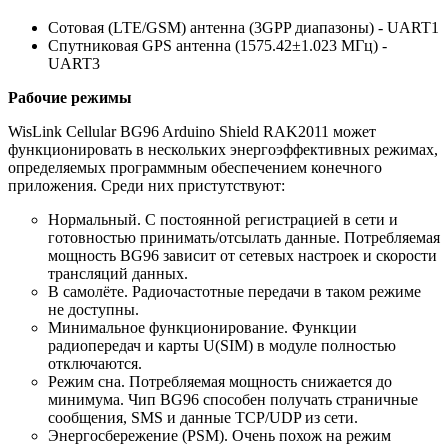
Сотовая (LTE/GSM) антенна (3GPP диапазоны) - UART1
Спутниковая GPS антенна (1575.42±1.023 МГц) -
UART3
Рабочие режимы
WisLink Cellular BG96 Arduino Shield RAK2011 может
функционировать в нескольких энергоэффективных режимах,
определяемых программным обеспечением конечного
приложения. Среди них пристутствуют:
Нормальный. С постоянной регистрацией в сети и
готовностью принимать/отсылать данные. Потребляемая
мощность BG96 зависит от сетевых настроек и скорости
трансляций данных.
В самолёте. Радиочастотные передачи в таком режиме
не доступны.
Минимальное функционирование. Функции
радиопередач и карты U(SIM) в модуле полностью
отключаются.
Режим сна. Потребляемая мощность снижается до
минимума. Чип BG96 способен получать страничные
сообщения, SMS и данные TCP/UDP из сети.
Энергосбережение (PSM). Очень похож на режим