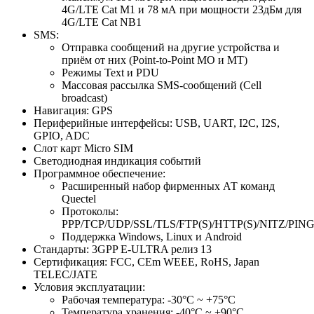
4G/LTE Cat M1 и 78 мА при мощности 23дБм для
4G/LTE Cat NB1
SMS:
Отправка сообщений на другие устройства и
приём от них (Point-to-Point MO и MT)
Режимы Text и PDU
Массовая рассылка SMS-сообщений (Cell
broadcast)
Навигация: GPS
Периферийные интерфейсы: USB, UART, I2C, I2S,
GPIO, ADC
Слот карт Micro SIM
Светодиодная индикация событий
Программное обеспечение:
Расширенный набор фирменных АТ команд
Quectel
Протоколы:
PPP/TCP/UDP/SSL/TLS/FTP(S)/HTTP(S)/NITZ/PI
Поддержка Windows, Linux и Android
Стандарты: 3GPP E-ULTRA релиз 13
Сертификация: FCC, CEm WEEE, RoHS, Japan
TELEC/JATE
Условия эксплуатации:
Рабочая температура: -30°C ~ +75°C
Температура хранения: -40°C ~ +90°C