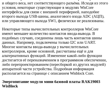
и общего веса, нет соответствующего разъёма. Исходя из этого
условия, некоторые существующие в модулях WisCore
интерфейсы для связи с внешней периферией, наподобие
второго выхода USB-шины, аналогового входа ADC (АЦП),
или управляющего выхода SW1, физически не реализованы.
Некоторые типы вычислительных контроллеров WisCore
имеют меньшее количество контактов ввода-вывода. В
подобных случаях, соединены лишь часть контактов шины
данных. Например, подключены только I2C или UART.
Многие контакты ввода-вывода у вычислительных
контроллеров, кроме основной, рассчитаны ещё и для
альтернативных функций. Изменение какой-либо функции
достигается её переназначением в программном обеспечении,
либо перепроектированием (переcборкой из других модулей)
аппаратной части устройства. Подробная информация
располагается на странице с описанием Wisblock Core.
Энергопитание модуля мини базовой платы RAK19003
WisBlock