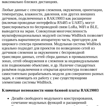
максимально близких дистанциях.
Любые данные с сенсоров слежения, окружения, ориентации,
температуры, влажности, давления, или других внешних
датчиков, подключенных к RAK19003 как расширение
(включая проводные интерфейсы RS485 и UART), могут
транслироваться по беспроводной связи LoRa, WiFi и BLE,
выводится на экран. Совокупная многочисленность
мультифункциональных модулей системы WisBlock позволяет
создавать вариативную аппаратную часть, пригодную для
широкого спектра применения. Модульная система WisBlock
идеально подходит для проектов по возведению сетей из
датчиков слежения за окружением с беспроводной
трансляции данных, сетей сбора данных в промышленных
зонах, сетей обнаружения и слежения за индивидуальными
или подвижными объектами, и др. Наличие стандартных
разъёмов подключения и открытая архитектура позволяют
самостоятельно разрабатывать модули для совершенно разных
задач, и совмещать их работу с уже существующими
элементами системы WisBlock.
Ключевые возможности мини базовой платы RAK19003
Дизайн свободного модульного конструирования,
сочетание модульных функций и расширений