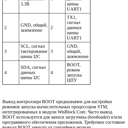
3.3В
шины
UART1
TX1,
сигнал
GND, общий,
2
2
данных
заземление
шины
UART1
SCL, сигнал
GND,
3
тактирование
3
общий,
шины I2C
заземление
BOOT,
SDA, сигнал
режим
4
данных
4
запуска
шины I2C
ЦПУ
Вывод контроллера BOOT предназначен для настройки
режимов запуска вычислительных процессоров STM,
интегрированных в модули WisBlock Core. Часто вывод
BOOT используется для записи загрузчика (bootloader) и/или
программного обеспечения приложения. Требуемое состояние
вывода BOOT зависит от специфики модели