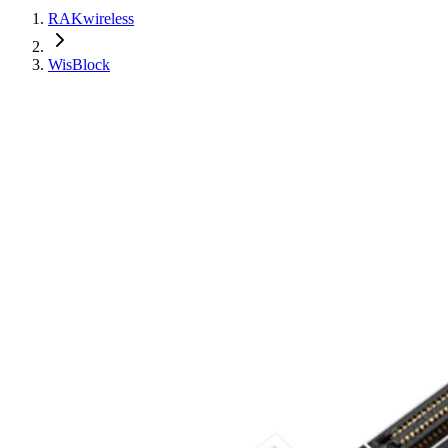
RAKwireless
WisBlock