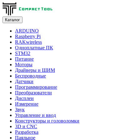
Каталог
ARDUINO
Raspberry Pi
RAKwireless
Одноплатные ПК
STM32
Питание
Моторы
Драйверы и ШИМ
Беспроводные
Датчики
Программирование
Преобразователи
Дисплеи
Измерение
Звук
Управление и ввод
Конструкторы и головоломки
3D и CNC
Разработка
Паяльное