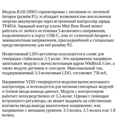
Модуль RAK19003 спроектирован с питанием от литиевой
батареи (разъём P1), и обладает возможностью восполнения
энергии аккумулятора через встроенный контроллер заряда
TP4054. Зарядный контур платы Mini Base Board может
работать от любого источника 5-вольтового напряжения,
подключенного к порту USB-С, или от солнечной батареи с
эквивалентным напряжением, присоединённой к специально
предусмотренному для неё разъёму P2.
Низкотоковый LDO-регулятор используется в схеме для
генерации стабильных 3.3 вольт. Это напряжение напрямую
запитывает модули с вычислительным ядром WisBlock Core, а
также модули датчиков и сенсоров. Максимальный ток,
поддерживаемый 3.3-вольтовым LDO, составляет 750 мА.
Напряжение VDD генерируется модулем вычислительного
контроллера, и используется для питания сенсорных модулей
и блоков ввода-вывода данных. Модуль с контроллером
работает непосредственно от 3.3-вольт. Однако с помощью
встроенного регулятора, он может выдавать на собственные
контакты ввода-вывода аналогичное напряжение, или
напряжение с меньшим уровнем: 3.3 вольта, 2.5 вольта или 1.8
вольта.