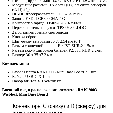
Шины цифровые данных: GPIO, UART, I2C, SPI, ADC
Модульные разъёмы: 1 x слот ЦПУ, 2 x слота сенсоров
(C, D) 24pin
DС-DС преобразователь: TPS62840YBG
Защита ESD: LCR399-04AT1G
Контроллер заряда: TP4054, 4.2В/350мА
Переключатель нагрузки: TPS27082LDDC
2 программируемых светодиода
Кнопка сброса
Шаг между выводами J6-7: 2.54 мм (0.1')
Разъём солнечной панели P1: JST ZHR-2 1.5мм
Разъём аккумуляторной батареи P2: JST PHR-2 2мм
Размер: 30 х 35 х7.2 мм
Комплектация
Базовая плата RAK19003 Mini Base Board X 1шт
Кабель USB-C Х 1 шт
Набор винтов Х 1 комплект
Внешний вид и расположение элементов RAK19003
Wisblock Mini Base Board