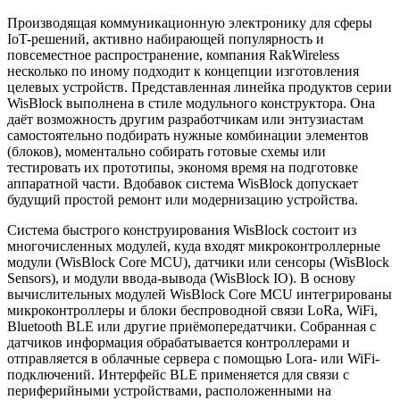
Производящая коммуникационную электронику для сферы
IoT-решений, активно набирающей популярность и
повсеместное распространение, компания RakWireless
несколько по иному подходит к концепции изготовления
целевых устройств. Представленная линейка продуктов серии
WisBlock выполнена в стиле модульного конструктора. Она
даёт возможность другим разработчикам или энтузиастам
самостоятельно подбирать нужные комбинации элементов
(блоков), моментально собирать готовые схемы или
тестировать их прототипы, экономя время на подготовке
аппаратной части. Вдобавок система WisBlock допускает
будущий простой ремонт или модернизацию устройства.
Система быстрого конструирования WisBlock состоит из
многочисленных модулей, куда входят микроконтроллерные
модули (WisBlock Core MCU), датчики или сенсоры (WisBlock
Sensors), и модули ввода-вывода (WisBlock IO). В основу
вычислительных модулей WisBlock Core MCU интегрированы
микроконтроллеры и блоки беспроводной связи LoRa, WiFi,
Bluetooth BLE или другие приёмопередатчики. Собранная с
датчиков информация обрабатывается контроллерами и
отправляется в облачные сервера с помощью Lora- или WiFi-
подключений. Интерфейс BLE применяется для связи с
периферийными устройствами, расположенными на