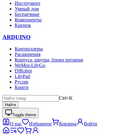
Инструмент
Умный дом
Беспаечные
Компоненты
Крепеж
ARDUINO
Контроллеры
Расширения
Корпуса, шнуры, блоки питания
WeMos-LilyGo
DfRobot
LilyPad
Pycom
Книги
Ctrl+K
Найти
Toggle theme
О нас
Избранное
Корзина
Войти