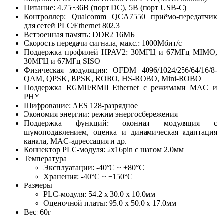
Питание: 4.75~36В (порт DC), 5В (порт USB-C)
Контроллер: Qualcomm QCA7550 приёмо-передатчик
для сетей PLC/Ethernet 802.3
Встроенная память: DDR2 16МБ
Скорость передачи сигнала, макс.: 1000Мбит/с
Поддержка профилей HPAV2: 30МГЦ и 67МГц MIMO,
30МГЦ и 67МГц SISO
Физическая модуляция: OFDM 4096/1024/256/64/16/8-
QAM, QPSK, BPSK, ROBO, HS-ROBO, Mini-ROBO
Поддержка RGMII/RMII Ethernet c режимами MAC и
PHY
Шифрование: AES 128-разрядное
Экономия энергии: режим энергосбережения
Поддержка функций: оконная модуляция с
шумоподавлением, оценка и динамическая адаптация
канала, MAC-адрессация и др.
Коннектор PLC-модуля: 2х16pin с шагом 2.0мм
Температура
Эксплуатации: -40°С ~ +80°С
Хранения: -40°С ~ +150°С
Размеры
PLC-модуля: 54.2 х 30.0 х 10.0мм
Оценочной платы: 95.0 х 50.0 х 17.0мм
Вес: 60г