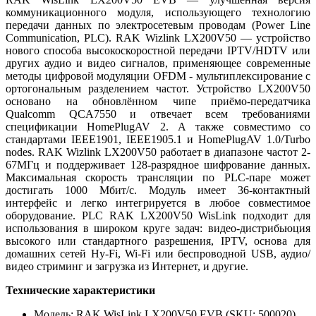
коммуникационного модуля, использующего технологию
передачи данных по электросетевым проводам (Power Line
Communication, PLC). RAK Wizlink LX200V50 — устройство
нового способа высокоскоростной передачи IPTV/HDTV или
других аудио и видео сигналов, применяющее современные
методы цифровой модуляции OFDM - мультиплексирование с
ортогональным разделением частот. Устройство LX200V50
основано на обновлённом чипе приёмо-передатчика
Qualcomm QCA7550 и отвечает всем требованиями
спецификации HomePlugAV 2. А также совместимо со
стандартами IEEE1901, IEEE1905.1 и HomePlugAV 1.0/Turbo
nodes. RAK Wizlink LX200V50 работает в диапазоне частот 2-
67МГц и поддерживает 128-разрядное шифрование данных.
Максимальная скорость трансляции по PLC-паре может
достигать 1000 Мбит/с. Модуль имеет 36-контактный
интерфейс и легко интегрируется в любое совместимое
оборудование. PLC RAK LX200V50 WisLink подходит для
использования в широком круге задач: видео-дистрибьюция
высокого или стандартного разрешения, IPTV, основа для
домашних сетей Hy-Fi, Wi-Fi или беспроводной USB, аудио/
видео стриминг и загрузка из Интернет, и другие.
Технические характеристики
Модель: RAK WisLink LX200V50 EVB (SKU: 500020)