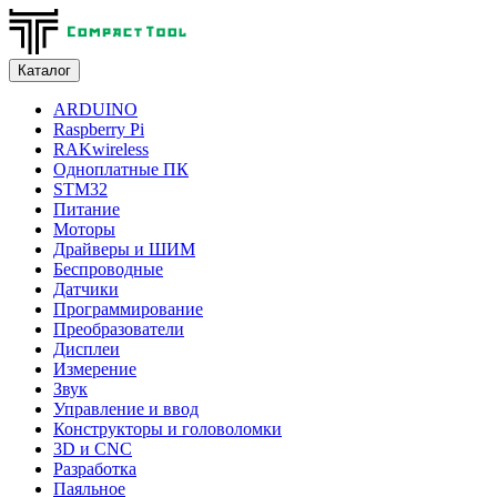
Каталог
ARDUINO
Raspberry Pi
RAKwireless
Одноплатные ПК
STM32
Питание
Моторы
Драйверы и ШИМ
Беспроводные
Датчики
Программирование
Преобразователи
Дисплеи
Измерение
Звук
Управление и ввод
Конструкторы и головоломки
3D и CNC
Разработка
Паяльное