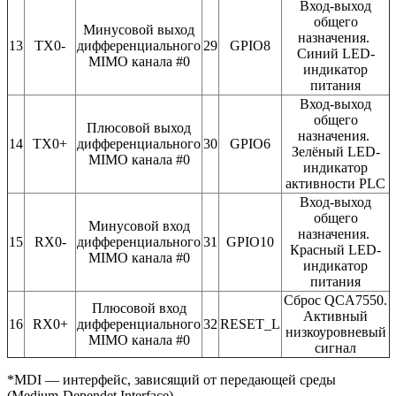
Вход-выход
общего
Минусовой выход
назначения.
13
TX0-
дифференциального
29
GPIO8
Синий LED-
MIMO канала #0
индикатор
питания
Вход-выход
общего
Плюсовой выход
назначения.
14
TX0+
дифференциального
30
GPIO6
Зелёный LED-
MIMO канала #0
индикатор
активности PLC
Вход-выход
общего
Минусовой вход
назначения.
15
RX0-
дифференциального
31
GPIO10
Красный LED-
MIMO канала #0
индикатор
питания
Сброс QCA7550.
Плюсовой вход
Активный
16
RX0+
дифференциального
32
RESET_L
низкоуровневый
MIMO канала #0
сигнал
*MDI — интерфейс, зависящий от передающей среды
(Medium-Dependet Interface)