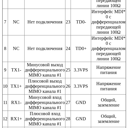
передающей
линии 100Ω
Интерфейс MDI*
0 с
7
NC
Нет подключения
23
TD0-
дифференциалом
передающей
линии 100Ω
Интерфейс MDI*
0 с
8
NC
Нет подключения
24
TD0+
дифференциалом
передающей
линии 100Ω
Минусовой выход
Напряжение
9
TX1-
дифференциального
25
3.3VPS
питания
MIMO канала #1
Плюсовой выход
Напряжение
10
TX1+
дифференциального
26
3.3VPS
питания
MIMO канала #1
Минусовой вход
Общий,
11
RX1-
дифференциального
27
GND
заземление
MIMO канала #1
Плюсовой вход
Общий,
12
RX1+
дифференциального
28
GND
заземление
MIMO канала #1