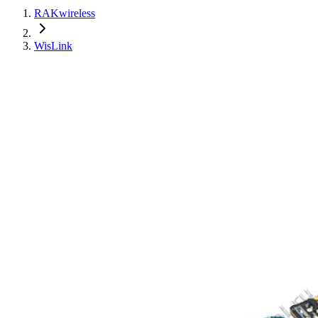
RAKwireless
WisLink