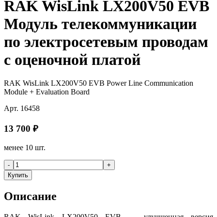
RAK WisLink LX200V50 EVB
Модуль телекоммуникации
по электросетевым проводам
с оценочной платой
RAK WisLink LX200V50 EVB Power Line Communication
Module + Evaluation Board
Арт.
16458
13 700
₽
менее 10 шт.
-
+
Купить
Описание
RAK WisLink LX200V50 EVB — улучшенная версия