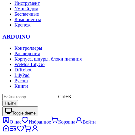
Инструмент
Умный дом
Беспаечные
Компоненты
Крепеж
ARDUINO
Контроллеры
Расширения
Корпуса, шнуры, блоки питания
WeMos-LilyGo
DfRobot
LilyPad
Pycom
Книги
Ctrl+K
Найти
Toggle theme
О нас
Избранное
Корзина
Войти