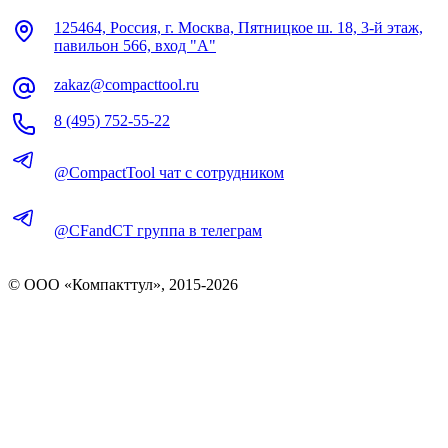
125464, Россия, г. Москва, Пятницкое ш. 18, 3-й этаж,
павильон 566, вход "А"
zakaz@compacttool.ru
8 (495) 752-55-22
@CompactTool чат с сотрудником
@CFandCT группа в телеграм
© OOO «Компакттул», 2015-
2026