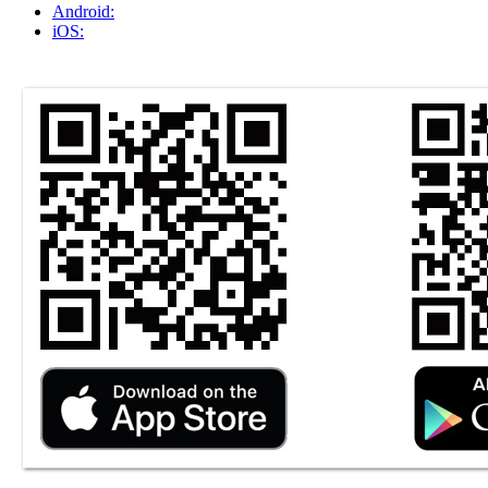
Аndroid:
iOS: