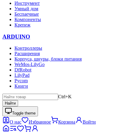
Инструмент
Умный дом
Беспаечные
Компоненты
Крепеж
ARDUINO
Контроллеры
Расширения
Корпуса, шнуры, блоки питания
WeMos-LilyGo
DfRobot
LilyPad
Pycom
Книги
Ctrl+K
Найти
Toggle theme
О нас
Избранное
Корзина
Войти