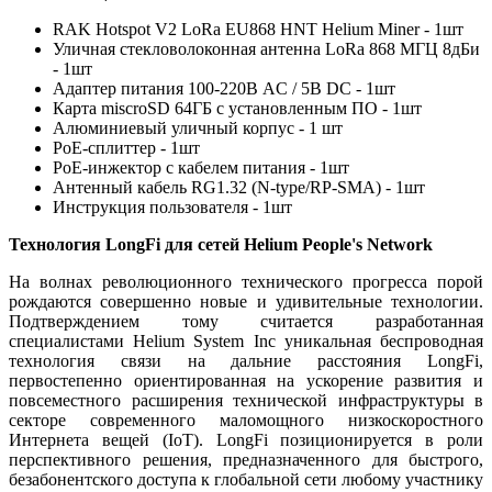
RAK Hotspot V2 LoRa EU868 HNT Helium Miner - 1шт
Уличная стекловолоконная антенна LoRa 868 МГЦ 8дБи
- 1шт
Адаптер питания 100-220В AC / 5В DC - 1шт
Карта miscroSD 64ГБ с установленным ПО - 1шт
Алюминиевый уличный корпус - 1 шт
PoE-сплиттер - 1шт
PoE-инжектор с кабелем питания - 1шт
Антенный кабель RG1.32 (N-type/RP-SMA) - 1шт
Инструкция пользователя - 1шт
Технология LongFi для сетей Helium People's Network
На волнах революционного технического прогресса порой
рождаются совершенно новые и удивительные технологии.
Подтверждением тому считается разработанная
специалистами Helium System Inc уникальная беспроводная
технология связи на дальние расстояния LongFi,
первостепенно ориентированная на ускорение развития и
повсеместного расширения технической инфраструктуры в
секторе современного маломощного низкоскоростного
Интернета вещей (IoT). LongFi позиционируется в роли
перспективного решения, предназначенного для быстрого,
безабонентского доступа к глобальной сети любому участнику