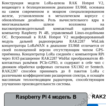
Конструкция модели LoRa-шлюза RAK Hotspot V2,
вещающего в безлицензионном диапазоне EU868, основана
на самом современном и мощном специализированном
железе, установленном в металлическом корпусе с
обновлённым дизайном. Роль вычислительного ядра в
многоканальном шлюзе возложена на
высокопроизводительный компактный одноплатный
компьютер Raspberry Pi 4B, управляемый Linux-подобными
ОС. Встроенный в RAK Hotspot V2 модифицированный
модуль дальней радиопередачи RAK2287 WisLink
концентратора LoRaWAN в диапазоне EU868 отличается от
своей полноценной версии отсутствующим чипом GPS-
приёмника. Концентратор LoRa соединён с компьютером RPi
через HAT-расширение RAK2287 WisHat преобразователя 40-
контактных разъёмов PCIe-GPIO, и содержит в себе чип с
движком обработки цифровых сигналов SX1302 от Semtech.
RAK2287 способен принимать до 8 пакетов LoRa с
различными коэффициентами расширения спектра, и оснащён
массивным теплоотводящим радиатором, способствующим
улучшению производительности системы.