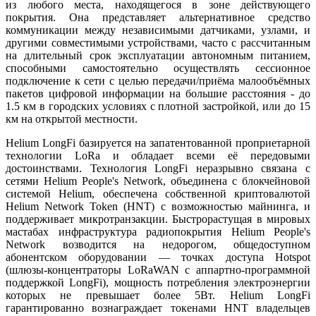
из любого места, находящегося в зоне действующего
покрытия. Она представляет альтернативное средство
коммуникации между независимыми датчиками, узлами, и
другими совместимыми устройствами, часто с рассчитанным
на длительный срок эксплуатации автономным питанием,
способными самостоятельно осуществлять сессионное
подключение к сети с целью передачи/приёма малообъёмных
пакетов цифровой информации на большие расстояния - до
1.5 км в городских условиях с плотной застройкой, или до 15
км на открытой местности.
Helium LongFi базируется на запатентованной проприетарной
технологии LoRa и обладает всеми её передовыми
достоинствами. Технология LongFi неразрывно связана с
сетями Helium People's Network, объединена с блокчейновой
системой Helium, обеспечена собственной криптовалютой
Helium Network Token (HNT) с возможностью майнинга, и
поддерживает микротранзакции. Быстрорастущая в мировых
мастабах инфраструктура радиопокрытия Helium People's
Network возводится на недорогом, общедоступном
абонентском оборудовании — точках доступа Hotspot
(шлюзы-концентраторы LoRaWAN с аппартно-программной
поддержкой LongFi), мощность потребления электроэнергии
которых не превышает более 5Вт. Helium LongFi
гарантированно вознаграждает токенами HNT владельцев