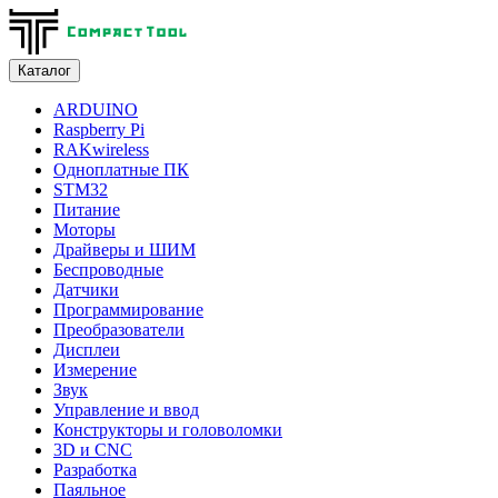
Каталог
ARDUINO
Raspberry Pi
RAKwireless
Одноплатные ПК
STM32
Питание
Моторы
Драйверы и ШИМ
Беспроводные
Датчики
Программирование
Преобразователи
Дисплеи
Измерение
Звук
Управление и ввод
Конструкторы и головоломки
3D и CNC
Разработка
Паяльное