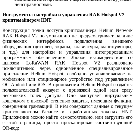
неисправностями.
Инструменты настройки и управления RAK Hotspot V2
криптомайнером HNT
Конструкция точки доступа-криптомайнера Helium Network
RAK Hotspot V2 по умолчанию не предусматривает наличие
физических интерфейсов подключения внешнего
оборудования (дисплеи, экраны, клавиатуры, манипуляторы,
и т.д.) для настройки и управления интегрированным
программным обеспечением. Любое взаимодействие со
шлюзом LoRaWAN RAK Hotspot V2 реализовано
исключительно через одноимённое специализированное
приложение Helium Hotspot, свободно устанавливаемое на
мобильное или стационарное устройство под управлением
ОС Android или iOS. В приложении Helium Hotspot создаётся
пользовательский аккаунт с привязкой одной или сразу
нескольких точек доступа. Оно выступает виртуальным
кошельком с высокой степенью защиты, имеющим функции
совершения транзакций. В нём содержатся данные о текущем
криптовалютном балансе и заработанных токенах HNT.
Приложение можно найти самостоятельно, или загрузить его
с этой страницы, просто просканировав соответствующий
QR-код: