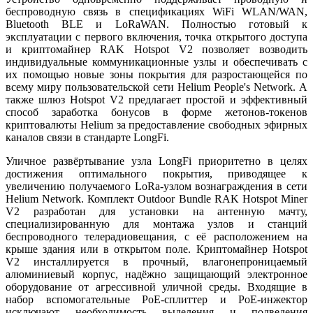
беспроводную связь в спецификациях WiFi WLAN/WAN,
Bluetooth BLE и LoRaWAN. Полностью готовый к
эксплуатации с первого включения, точка открытого доступа
и криптомайнер RAK Hotspot V2 позволяет возводить
индивидуальные коммуникационные узлы и обеспечивать с
их помощью новые зоны покрытия для разростающейся по
всему миру пользовательской сети Helium People's Network. А
также шлюз Hotspot V2 предлагает простой и эффективный
способ заработка бонусов в форме жетонов-токенов
криптовалюты Helium за предоставление свободных эфирных
каналов связи в стандарте LongFi.
Уличное развёртывание узла LongFi приоритетно в целях
достижения оптимального покрытия, приводящее к
увеличению получаемого LoRa-узлом вознаграждения в сети
Helium Network. Комплект Outdoor Bundle RAK Hotspot Miner
V2 разработан для установки на антенную мачту,
специализированную для монтажа узлов и станций
беспроводного телерадиовещания, с её расположением на
крыше здания или в открытом поле. Криптомайнер Hotspot
V2 инсталлируется в прочный, влагонепроницаемый
алюминиевый корпус, надёжно защищающий электронное
оборудование от агрессивной уличной среды. Входящие в
набор вспомогательные PoE-сплиттер и PoE-инжектор
исключают необходимость выделения и подведения