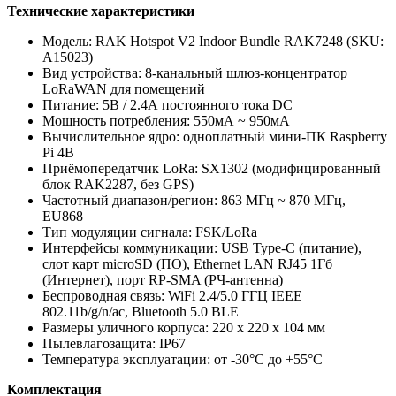
Технические характеристики
Модель: RAK Hotspot V2 Indoor Bundle RAK7248 (SKU:
A15023)
Вид устройства: 8-канальный шлюз-концентратор
LoRaWAN для помещений
Питание: 5В / 2.4А постоянного тока DC
Мощность потребления: 550мА ~ 950мА
Вычислительное ядро: одноплатный мини-ПК Raspberry
Pi 4B
Приёмопередатчик LoRa: SX1302 (модифицированный
блок RAK2287, без GPS)
Частотный диапазон/регион: 863 МГц ~ 870 МГц,
EU868
Тип модуляции сигнала: FSK/LoRa
Интерфейсы коммуникации: USB Type-C (питание),
слот карт microSD (ПО), Ethernet LAN RJ45 1Гб
(Интернет), порт RP-SMA (РЧ-антенна)
Беспроводная связь: WiFi 2.4/5.0 ГГЦ IEEE
802.11b/g/n/ac, Bluetooth 5.0 BLE
Размеры уличного корпуса: 220 х 220 х 104 мм
Пылевлагозащита: IP67
Температура эксплуатации: от -30°С до +55°С
Комплектация