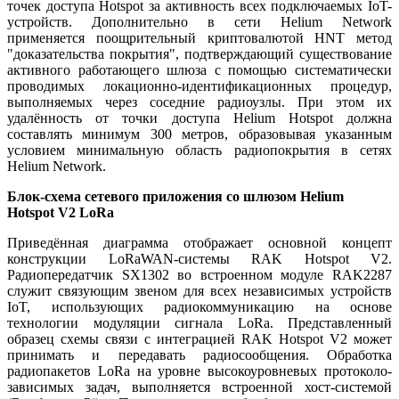
точек доступа Hotspot за активность всех подключаемых IoT-
устройств. Дополнительно в сети Helium Network
применяется поощрительный криптовалютой HNT метод
"доказательства покрытия", подтверждающий существование
активного работающего шлюза с помощью систематически
проводимых локационно-идентификационных процедур,
выполняемых через соседние радиоузлы. При этом их
удалённость от точки доступа Helium Hotspot должна
составлять минимум 300 метров, образовывая указанным
условием минимальную область радиопокрытия в сетях
Helium Network.
Блок-схема сетевого приложения со шлюзом Helium
Hotspot V2 LoRa
Приведённая диаграмма отображает основной концепт
конструкции LoRaWAN-системы RAK Hotspot V2.
Радиопередатчик SX1302 во встроенном модуле RAK2287
служит связующим звеном для всех независимых устройств
IoT, использующих радиокоммуникацию на основе
технологии модуляции сигнала LoRa. Представленный
образец схемы связи с интеграцией RAK Hotspot V2 может
принимать и передавать радиосообщения. Обработка
радиопакетов LoRa на уровне высокоуровневых протоколо-
зависимых задач, выполняется встроенной хост-системой