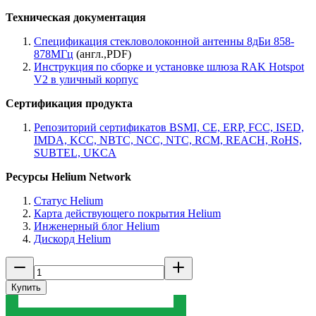
Техническая документация
Спецификация стекловолоконной антенны 8дБи 858-
878МГц
(англ.,PDF)
Инструкция по сборке и установке шлюза RAK Hotspot
V2 в уличный корпус
Сертификация продукта
Репозиторий сертификатов BSMI, CE, ERP, FCC, ISED,
IMDA, KCC, NBTC, NCC, NTC, RCM, REACH, RoHS,
SUBTEL, UKCA
Ресурсы Helium Network
Статус Helium
Карта действующего покрытия Helium
Инженерный блог Helium
Дискорд Helium
Купить