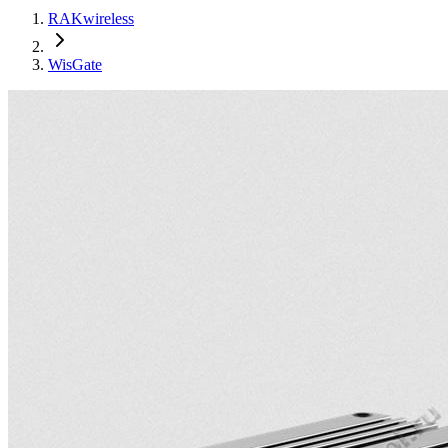
RAKwireless
WisGate