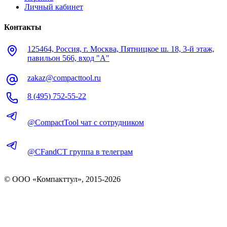
Личный кабинет
Контакты
125464, Россия, г. Москва, Пятницкое ш. 18, 3-й этаж,
павильон 566, вход "А"
zakaz@compacttool.ru
8 (495) 752-55-22
@CompactTool чат с сотрудником
@CFandCT группа в телеграм
© OOO «Компакттул», 2015-
2026