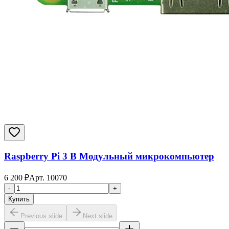
Raspberry Pi 3 B Модульный микрокомпьютер
6 200
₽
Арт.
10070
-
+
Купить
Previous slide
Next slide