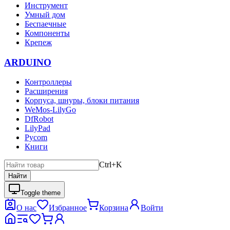
Инструмент
Умный дом
Беспаечные
Компоненты
Крепеж
ARDUINO
Контроллеры
Расширения
Корпуса, шнуры, блоки питания
WeMos-LilyGo
DfRobot
LilyPad
Pycom
Книги
Ctrl+K
Найти
Toggle theme
О нас
Избранное
Корзина
Войти