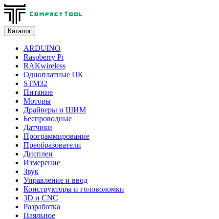
Каталог
ARDUINO
Raspberry Pi
RAKwireless
Одноплатные ПК
STM32
Питание
Моторы
Драйверы и ШИМ
Беспроводные
Датчики
Программирование
Преобразователи
Дисплеи
Измерение
Звук
Управление и ввод
Конструкторы и головоломки
3D и CNC
Разработка
Паяльное