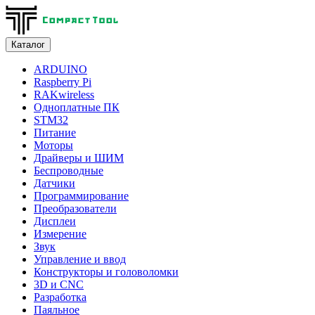
Каталог
ARDUINO
Raspberry Pi
RAKwireless
Одноплатные ПК
STM32
Питание
Моторы
Драйверы и ШИМ
Беспроводные
Датчики
Программирование
Преобразователи
Дисплеи
Измерение
Звук
Управление и ввод
Конструкторы и головоломки
3D и CNC
Разработка
Паяльное