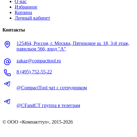
О нас
Избранное
Корзина
Личный кабинет
Контакты
125464, Россия, г. Москва, Пятницкое ш. 18, 3-й этаж,
павильон 566, вход "А"
zakaz@compacttool.ru
8 (495) 752-55-22
@CompactTool чат с сотрудником
@CFandCT группа в телеграм
© OOO «Компакттул», 2015-
2026