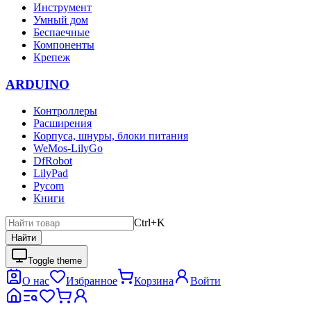
Инструмент
Умный дом
Беспаечные
Компоненты
Крепеж
ARDUINO
Контроллеры
Расширения
Корпуса, шнуры, блоки питания
WeMos-LilyGo
DfRobot
LilyPad
Pycom
Книги
Ctrl+K
Найти
Toggle theme
О нас
Избранное
Корзина
Войти