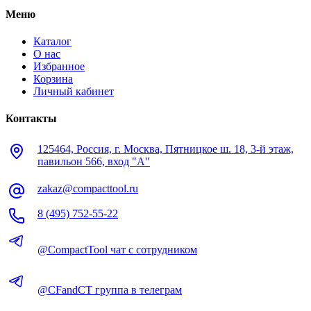
Меню
Каталог
О нас
Избранное
Корзина
Личный кабинет
Контакты
125464, Россия, г. Москва, Пятницкое ш. 18, 3-й этаж,
павильон 566, вход "А"
zakaz@compacttool.ru
8 (495) 752-55-22
@CompactTool чат с сотрудником
@CFandCT группа в телеграм