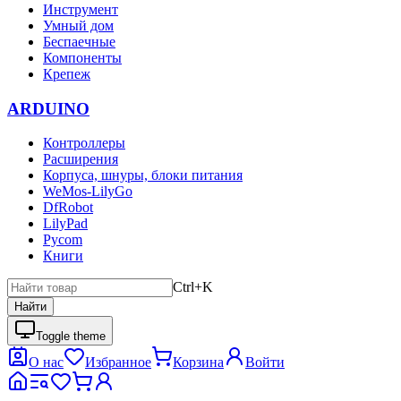
Инструмент
Умный дом
Беспаечные
Компоненты
Крепеж
ARDUINO
Контроллеры
Расширения
Корпуса, шнуры, блоки питания
WeMos-LilyGo
DfRobot
LilyPad
Pycom
Книги
Ctrl+K
Найти
Toggle theme
О нас
Избранное
Корзина
Войти