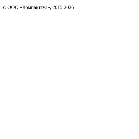
© OOO «Компакттул», 2015-
2026