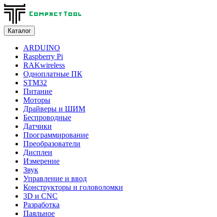
Каталог
ARDUINO
Raspberry Pi
RAKwireless
Одноплатные ПК
STM32
Питание
Моторы
Драйверы и ШИМ
Беспроводные
Датчики
Программирование
Преобразователи
Дисплеи
Измерение
Звук
Управление и ввод
Конструкторы и головоломки
3D и CNC
Разработка
Паяльное