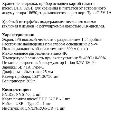
Хранение и зарядка: прибор оснащен картой памяти
microSDHC 32GB для хранения и питается от встроенного
аккумулятора 18650, заряжающегося через порт Type-C 5V 1A.
Удобный интерфейс: поддерживает несколько языков
(включая 8 языков) c регулируемой яркостью ЖК-дисплея.
Характеристики:
Экран
:
IPS
высокой
четкости
с разрешением
1,54
дюйма
Расстояние
наблюдения
при
слабом
освещении
:
2
м
-∞
Полная дальность обзора в темноте: 300 м (max.)
Максимальное разрешение видео 4K
Температура/влажность при эксплуатации: 5~40°C / 0-80%
Питание
:
встроенный аккумулятор Li-ion 3.7V
18650
Зарядка
:
5
В
/
1
А Type-C
Диафрагма
объектива
:
25
мм
Размер прибора: 153*136*56 мм
Вес прибора: 265 г.
Комплектация:
FNiRSi NVS-40 - 1 шт
Карта памяти microSDHC 32GB - 1 шт
Кабель USB - Type-С - 1 шт
Инструкция CN/EN/RU/POR - 1 шт