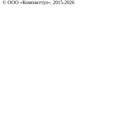
© OOO «Компакттул», 2015-
2026