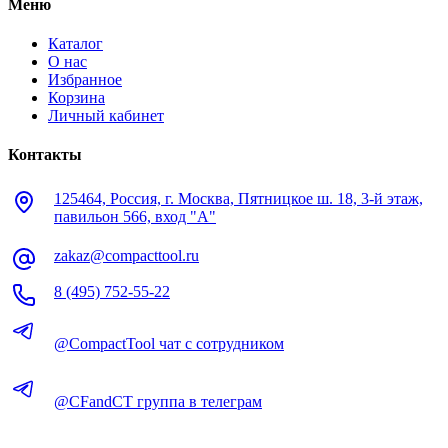
Меню
Каталог
О нас
Избранное
Корзина
Личный кабинет
Контакты
125464, Россия, г. Москва, Пятницкое ш. 18, 3-й этаж,
павильон 566, вход "А"
zakaz@compacttool.ru
8 (495) 752-55-22
@CompactTool чат с сотрудником
@CFandCT группа в телеграм