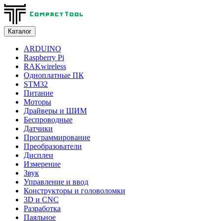
Каталог
ARDUINO
Raspberry Pi
RAKwireless
Одноплатные ПК
STM32
Питание
Моторы
Драйверы и ШИМ
Беспроводные
Датчики
Программирование
Преобразователи
Дисплеи
Измерение
Звук
Управление и ввод
Конструкторы и головоломки
3D и CNC
Разработка
Паяльное