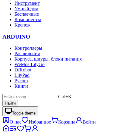
Инструмент
Умный дом
Беспаечные
Компоненты
Крепеж
ARDUINO
Контроллеры
Расширения
Корпуса, шнуры, блоки питания
WeMos-LilyGo
DfRobot
LilyPad
Pycom
Книги
Ctrl+K
Найти
Toggle theme
О нас
Избранное
Корзина
Войти