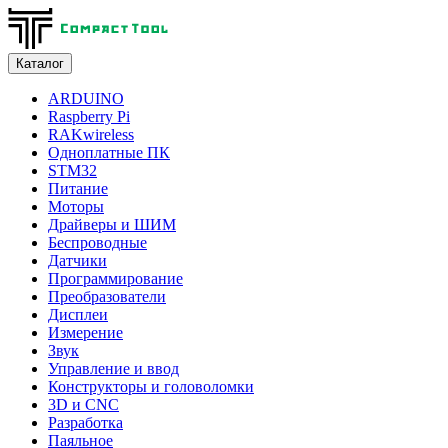
Каталог
ARDUINO
Raspberry Pi
RAKwireless
Одноплатные ПК
STM32
Питание
Моторы
Драйверы и ШИМ
Беспроводные
Датчики
Программирование
Преобразователи
Дисплеи
Измерение
Звук
Управление и ввод
Конструкторы и головоломки
3D и CNC
Разработка
Паяльное