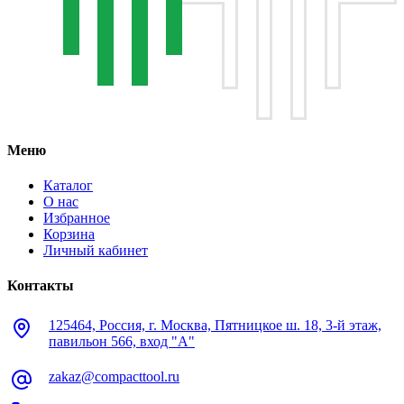
Меню
Каталог
О нас
Избранное
Корзина
Личный кабинет
Контакты
125464, Россия, г. Москва, Пятницкое ш. 18, 3-й этаж,
павильон 566, вход "А"
zakaz@compacttool.ru