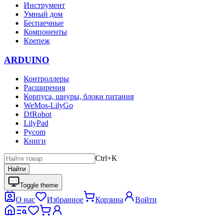
Инструмент
Умный дом
Беспаечные
Компоненты
Крепеж
ARDUINO
Контроллеры
Расширения
Корпуса, шнуры, блоки питания
WeMos-LilyGo
DfRobot
LilyPad
Pycom
Книги
Ctrl+K
Найти
Toggle theme
О нас
Избранное
Корзина
Войти