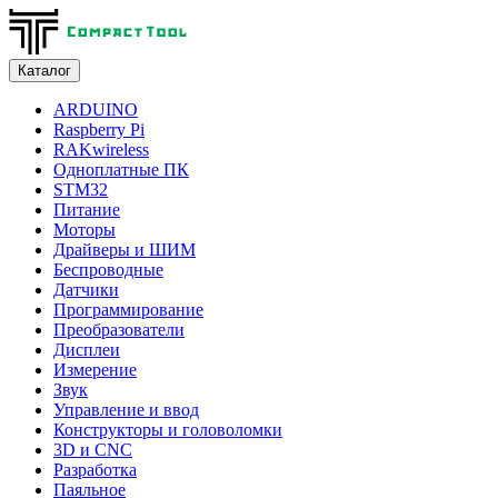
Каталог
ARDUINO
Raspberry Pi
RAKwireless
Одноплатные ПК
STM32
Питание
Моторы
Драйверы и ШИМ
Беспроводные
Датчики
Программирование
Преобразователи
Дисплеи
Измерение
Звук
Управление и ввод
Конструкторы и головоломки
3D и CNC
Разработка
Паяльное