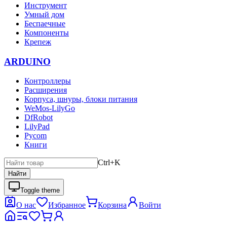
Инструмент
Умный дом
Беспаечные
Компоненты
Крепеж
ARDUINO
Контроллеры
Расширения
Корпуса, шнуры, блоки питания
WeMos-LilyGo
DfRobot
LilyPad
Pycom
Книги
Ctrl+K
Найти
Toggle theme
О нас
Избранное
Корзина
Войти