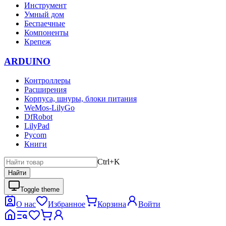
Инструмент
Умный дом
Беспаечные
Компоненты
Крепеж
ARDUINO
Контроллеры
Расширения
Корпуса, шнуры, блоки питания
WeMos-LilyGo
DfRobot
LilyPad
Pycom
Книги
Ctrl+K
Найти
Toggle theme
О нас
Избранное
Корзина
Войти