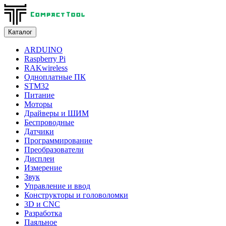
Каталог
ARDUINO
Raspberry Pi
RAKwireless
Одноплатные ПК
STM32
Питание
Моторы
Драйверы и ШИМ
Беспроводные
Датчики
Программирование
Преобразователи
Дисплеи
Измерение
Звук
Управление и ввод
Конструкторы и головоломки
3D и CNC
Разработка
Паяльное