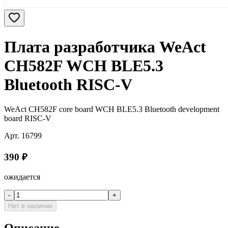
Плата разработчика WeAct
CH582F WCH BLE5.3
Bluetooth RISC-V
WeAct CH582F core board WCH BLE5.3 Bluetooth development
board RISC-V
Арт.
16799
390
₽
ожидается
-
+
Нет в наличии
Описание