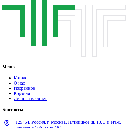
Меню
Каталог
О нас
Избранное
Корзина
Личный кабинет
Контакты
125464, Россия, г. Москва, Пятницкое ш. 18, 3-й этаж,
павильон 566, вход "А"