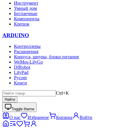
Инструмент
Умный дом
Беспаечные
Компоненты
Крепеж
ARDUINO
Контроллеры
Расширения
Корпуса, шнуры, блоки питания
WeMos-LilyGo
DfRobot
LilyPad
Pycom
Книги
Ctrl+K
Найти
Toggle theme
О нас
Избранное
Корзина
Войти