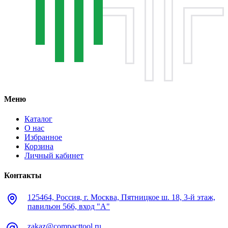
Меню
Каталог
О нас
Избранное
Корзина
Личный кабинет
Контакты
125464, Россия, г. Москва, Пятницкое ш. 18, 3-й этаж,
павильон 566, вход "А"
zakaz@compacttool.ru