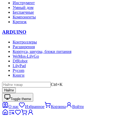
Инструмент
Умный дом
Беспаечные
Компоненты
Крепеж
ARDUINO
Контроллеры
Расширения
Корпуса, шнуры, блоки питания
WeMos-LilyGo
DfRobot
LilyPad
Pycom
Книги
Ctrl+K
Найти
Toggle theme
О нас
Избранное
Корзина
Войти