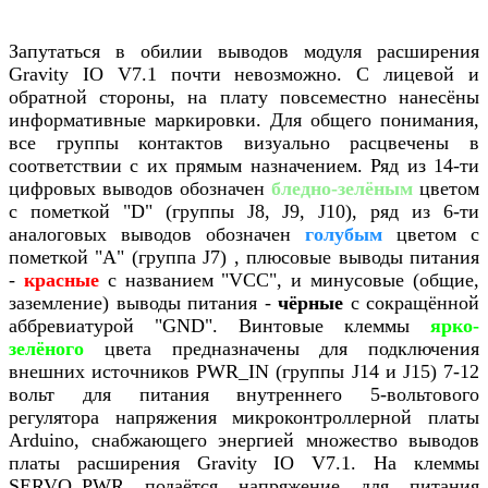
Запутаться в обилии выводов модуля расширения
Gravity IO V7.1 почти невозможно. С лицевой и
обратной стороны, на плату повсеместно нанесёны
информативные маркировки. Для общего понимания,
все группы контактов визуально расцвечены в
соответствии с их прямым назначением. Ряд из 14-ти
цифровых выводов обозначен
бледно-зелёным
цветом
с пометкой "D" (группы J8, J9, J10), ряд из 6-ти
аналоговых выводов обозначен
голубым
цветом с
пометкой "А" (группа J7) , плюсовые выводы питания
-
красные
с названием "VCC", и минусовые (общие,
заземление) выводы питания -
чёрные
с сокращённой
аббревиатурой "GND". Винтовые клеммы
ярко-
зелёного
цвета предназначены для подключения
внешних источников PWR_IN (группы J14 и J15) 7-12
вольт для питания внутреннего 5-вольтового
регулятора напряжения микроконтроллерной платы
Arduino, снабжающего энергией множество выводов
платы расширения Gravity IO V7.1. На клеммы
SERVO_PWR подаётся напряжение для питания