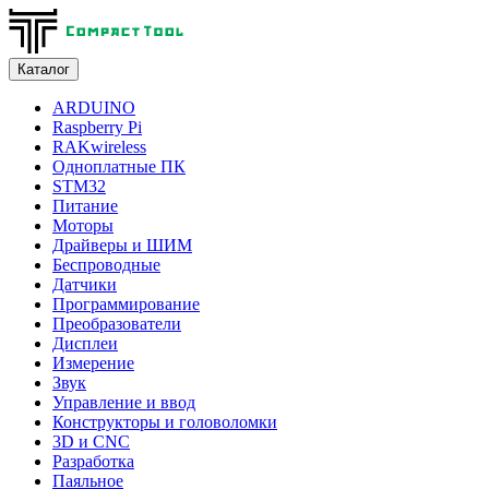
Каталог
ARDUINO
Raspberry Pi
RAKwireless
Одноплатные ПК
STM32
Питание
Моторы
Драйверы и ШИМ
Беспроводные
Датчики
Программирование
Преобразователи
Дисплеи
Измерение
Звук
Управление и ввод
Конструкторы и головоломки
3D и CNC
Разработка
Паяльное