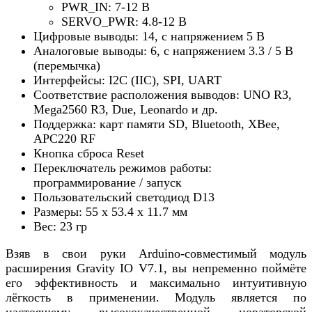
PWR_IN: 7-12 В
SERVO_PWR: 4.8-12 В
Цифровые выводы: 14, с напряжением 5 В
Аналоговые выводы: 6, с напряжением 3.3 / 5 В
(перемычка)
Интерфейсы: I2C (IIC), SPI, UART
Соответствие расположения выводов: UNO R3,
Mega2560 R3, Due, Leonardo и др.
Поддержка: карт памяти SD, Bluetooth, XBee,
APC220 RF
Кнопка сброса Reset
Переключатель режимов работы:
программирование / запуск
Пользовательский светодиод D13
Размеры: 55 х 53.4 х 11.7 мм
Вес: 23 гр
Взяв в свои руки Arduino-совместимый модуль
расширения Gravity IO V7.1, вы непременно поймёте
его эффективность и максимально интуитивную
лёгкость в применении. Модуль является по
настоящему высококачественной новаторской