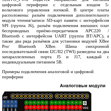
цифровой периферии с отдельным входом 5-
вольтового управления логикой. В центре платы
расположены: разъём подключения дополнительного
модуля чтения/записи SD-карт памяти с интерфейсом
SPI (группа J6), разъём подключения внешних плат
беспроводных приёмо-передатчиков APC220 /
Bluetooth с интерфейсом UART (группа BT/APC), а
также два ряда разъёмов для установки модулей XBee
Pro/ Bluetooth XBee. Шина синхронной
последовательной связи I2C/II2 (TWI) разведена на два
запараллеленных порта J5 и J17, каждый с
индивидуальным питанием 5В.
Примеры подключения аналоговой и цифровой
периферии