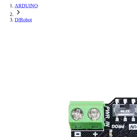
ARDUINO
DfRobot