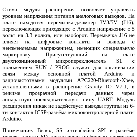
Схема модуля расширения позволяет управлять
уровнем напряжения питания аналоговых выводов. На
плате находится перемычка-джампер 3V3/5V (J16),
переключающая приходящее с Arduino напряжение с 5
вольт на 3.3 вольта, или наоборот. Перемычка J16 не
влияет на цифровые контакты и выводы с
неизменяемым напряжением, имеющих специальную
маркировку. Присутствующий на плате
двухпозиционный микропереключатель S1 с
положением RUN / PROG служит для организации
связи между основной платой Arduino и
радиочастотными модулями APC220-Bluetooth-Xbee,
установленными в расширение Gravity IO V7.1, в
режиме прозрачной передачи данных через
аппаратную последовательную шину UART. Модуль
расширения никак не задействует выводы группы из 6-
ти контактов ICSP-разъёма микроконтроллерной платы
Arduino.
Примечание. Вывод SS интерфейса SPI в разъёме
модуля памяти SD представлен цифровым контактом