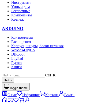
Инструмент
Умный дом
Беспаечные
Компоненты
Крепеж
ARDUINO
Контроллеры
Расширения
Корпуса, шнуры, блоки питания
WeMos-LilyGo
DfRobot
LilyPad
Pycom
Книги
Ctrl+K
Найти
Toggle theme
О нас
Избранное
Корзина
Войти