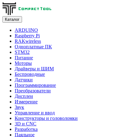
Каталог
ARDUINO
Raspberry Pi
RAKwireless
Одноплатные ПК
STM32
Питание
Моторы
Драйверы и ШИМ
Беспроводные
Датчики
Программирование
Преобразователи
Дисплеи
Измерение
Звук
Управление и ввод
Конструкторы и головоломки
3D и CNC
Разработка
Паяльное