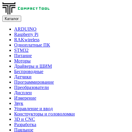
Каталог
ARDUINO
Raspberry Pi
RAKwireless
Одноплатные ПК
STM32
Питание
Моторы
Драйверы и ШИМ
Беспроводные
Датчики
Программирование
Преобразователи
Дисплеи
Измерение
Звук
Управление и ввод
Конструкторы и головоломки
3D и CNC
Разработка
Паяльное