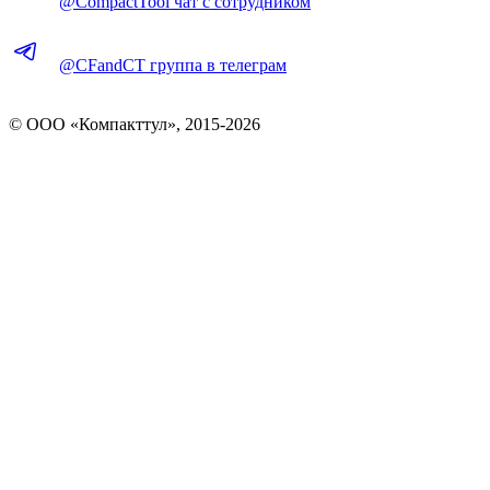
@CompactTool чат с сотрудником
@CFandCT группа в телеграм
© OOO «Компакттул», 2015-
2026