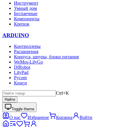
Инструмент
Умный дом
Беспаечные
Компоненты
Крепеж
ARDUINO
Контроллеры
Расширения
Корпуса, шнуры, блоки питания
WeMos-LilyGo
DfRobot
LilyPad
Pycom
Книги
Ctrl+K
Найти
Toggle theme
О нас
Избранное
Корзина
Войти