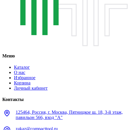
Меню
Каталог
О нас
Избранное
Корзина
Личный кабинет
Контакты
125464, Россия, г. Москва, Пятницкое ш. 18, 3-й этаж,
павильон 566, вход "А"
zakaz@compacttool.ru