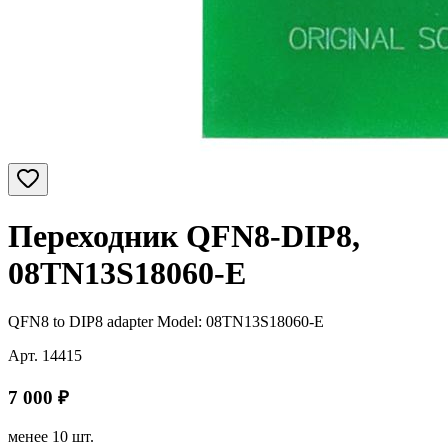
Переходник QFN8-DIP8,
08TN13S18060-E
QFN8 to DIP8 adapter Model: 08TN13S18060-E
Арт.
14415
7 000
₽
менее 10 шт.