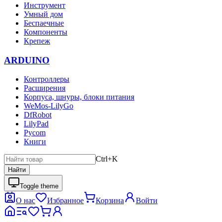
Инструмент
Умный дом
Беспаечные
Компоненты
Крепеж
ARDUINO
Контроллеры
Расширения
Корпуса, шнуры, блоки питания
WeMos-LilyGo
DfRobot
LilyPad
Pycom
Книги
Ctrl+K
Найти
Toggle theme
О нас
Избранное
Корзина
Войти