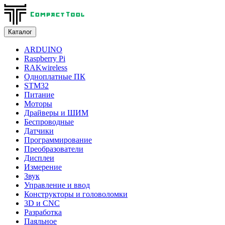
Каталог
ARDUINO
Raspberry Pi
RAKwireless
Одноплатные ПК
STM32
Питание
Моторы
Драйверы и ШИМ
Беспроводные
Датчики
Программирование
Преобразователи
Дисплеи
Измерение
Звук
Управление и ввод
Конструкторы и головоломки
3D и CNC
Разработка
Паяльное